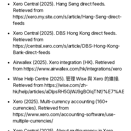
Xero Central (2025). Hang Seng direct feeds.
Retrieved from
https://xero.my.site.com/s/article/Hang-Seng-direct-
feeds
Xero Central (2025). DBS Hong Kong direct feeds.
Retrieved from
https://central.xero.com/s/article/DBS-Hong-Kong-
Bank-direct-feeds
Airwallex (2025). Xero integration (HK). Retrieved
from https://www.airwallex.com/hk/integrations/xero
Wise Help Centre (2025). 管理 Wise 與 Xero 的連接.
Retrieved from https://wise.com/zh-
hk/help/articles/aDlpsRH5GjWJ9gBOIqTNf/%
Xero (2025). Multi-currency accounting (160+
currencies). Retrieved from
https://www.xero.com/accounting-software/use-
multiple-currencies/
Xero Central (2025). About multicurrency in Xero.