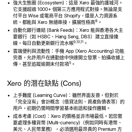
強大生態圈 (Ecosystem)：這是 Xero 最強的護城河。
它支援超過 1000+ 個第三方應用程式對接。無論是支
付平台 Wise 或電商平台 Shopify，還是人力資源系
8
統，都能與 Xero 無縫串接，擴展性極高
。
自動化銀行連結 (Bank Feeds)：Xero 能與香港各大主
要銀行（如 HSBC、Hang Seng, DBS）建立直接連
9,10,11
線，每日自動更新銀行流水帳
。
雲端便利與流動性：手機 App (Xero Accounting) 功能
完善，允許用戶在通勤途中快速開立發票、拍攝收據上
5
傳，甚至追蹤逾期未付款項
。
Xero 的潛在缺點 (Cons)
上手難度 (Learning Curve)：雖然界面友善，但對於
「完全沒有」會計概念（借貸法則、資產負債表等）的
用戶，初期仍需時間學習基本術語和操作邏輯。
成本考慮 (Cost)：Xero 的價格並非市場最低。若您需
要處理多種貨幣 (Multi-currency)（例如同時有港幣、
美元、人民幣業務），必須選用最昂貴的 Premium 方