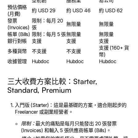
型初創
服務業
易公司
預估價格
約 USD 29
約 USD 46
約 USD 62
(月費)
發票
限制：每月 20
無限量
無限量
(Invoices)
張
帳單 (Bills)
限制：每月 5 張
無限量
無限量
銀行對帳
支援
支援
支援
支援 (160+ 貨
多種貨幣
不支援
不支援
幣)
收據管理
Hubdoc
Hubdoc
Hubdoc
三大收費方案比較：Starter,
Standard, Premium
入門版 (Starter)：這是最基礎的方案，適合剛起步的
Freelancer 或副業經營者。
限制：
最大的痛點是每月只能發出 20 張發票
(Invoices) 和輸入 5 張供應商帳單 (Bills)。