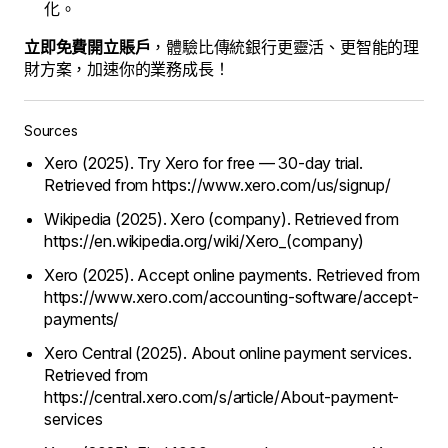
化。
立即免費開立賬戶
，體驗比傳統銀行更靈活、更智能的理
財方案，加速你的業務成長！
Sources
Xero (2025). Try Xero for free — 30-day trial.
Retrieved from https://www.xero.com/us/signup/
Wikipedia (2025). Xero (company). Retrieved from
https://en.wikipedia.org/wiki/Xero_(company)
Xero (2025). Accept online payments. Retrieved from
https://www.xero.com/accounting-software/accept-
payments/
Xero Central (2025). About online payment services.
Retrieved from
https://central.xero.com/s/article/About-payment-
services