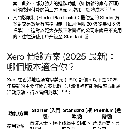
案。此外，部分強大的進階功能（如複雜的庫存管理）
12,13
可能依賴付費的第三方 App，增加了總體成本
。
入門版限制 (Starter Plan Limits)：最便宜的 Starter 方
案對交易數量有嚴格限制（每月僅限 20 張發票和 5 張
帳單），這對於絕大多數正常營運的公司來說是不夠用
的，往往迫使用戶升級至 Standard 版。
Xero 價錢方案 (2025 最新)：
哪個版本適合你？
Xero 在香港地區通常以美元 (USD) 計價。以下是 2025
年最新的主要訂閱方案比較（具體價格可能隨匯率或推廣
1,14
活動浮動，請以官網為準）
：
Starter (入門
Standard (標
Premium (進
功能/方案
版)
準版)
階版)
自僱人士、極小
成長中 SME、
跨境電商、貿
適用對象