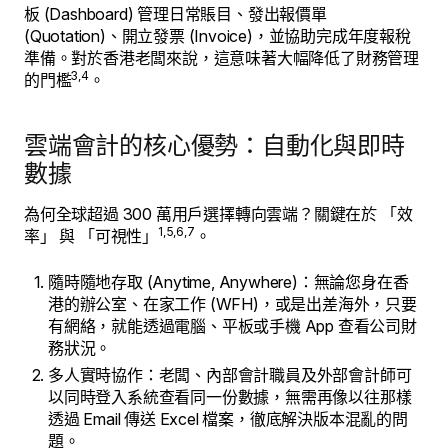
板 (Dashboard) 管理日常賬目、發出報價單
(Quotation)、開立發票 (Invoice)，並協助完成年度報稅
準備。對於香港老闆來說，這意味著大幅降低了財務管理
3,4
的門檻
。
雲端會計的核心優勢：自動化與即時
數據
為何全球超過 300 萬用戶選擇轉向雲端？關鍵在於 「效
1,5,6,7
率」 與 「可視性」
。
隨時隨地存取 (Anytime, Anywhere)：無論您身在香
港的辦公室、在家工作 (WFH)，或是出差海外，只要
有網絡，就能透過電腦、平板或手機 App 查看公司財
務狀況。
多人實時協作：老闆、內部會計職員及外部會計師可
以同時登入系統查看同一份數據，無需再像以往那樣
透過 Email 傳送 Excel 檔案，徹底解決版本混亂的問
題。