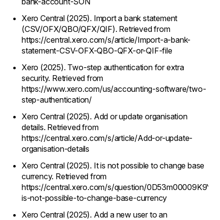
bank-account-SON
Xero Central (2025). Import a bank statement
(CSV/OFX/QBO/QFX/QIF). Retrieved from
https://central.xero.com/s/article/Import-a-bank-
statement-CSV-OFX-QBO-QFX-or-QIF-file
Xero (2025). Two-step authentication for extra
security. Retrieved from
https://www.xero.com/us/accounting-software/two-
step-authentication/
Xero Central (2025). Add or update organisation
details. Retrieved from
https://central.xero.com/s/article/Add-or-update-
organisation-details
Xero Central (2025). It is not possible to change base
currency. Retrieved from
https://central.xero.com/s/question/0D53m00009K9Y9A
is-not-possible-to-change-base-currency
Xero Central (2025). Add a new user to an