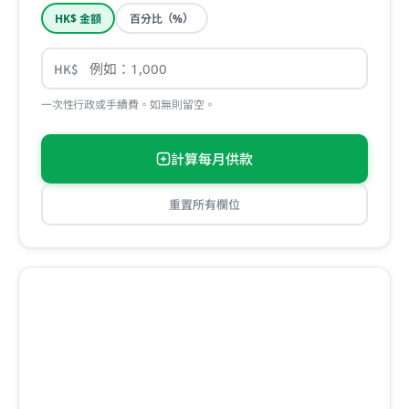
HK$ 金額
百分比（%）
HK$
一次性行政或手續費。如無則留空。
計算每月供款
重置所有欄位