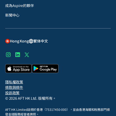
成為Aspire的夥伴
新聞中心
Hong Kong
繁体中文
隱私權政策
條款與條件
投訴政策
©
2026
AFT HK Ltd. 版權所有。
AFT HK Limited註冊於香港（75317450-000），並由香港海關和稅務部門頒
發金錢服務經營者牌照。