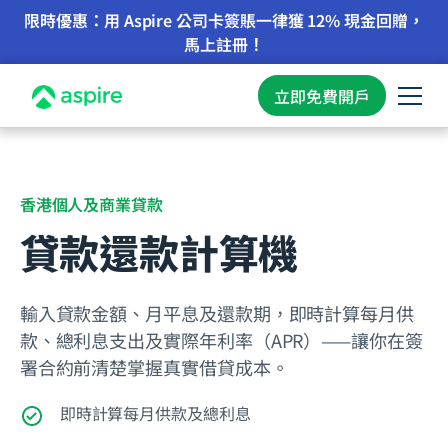
限時優惠：用 Aspire 公司卡簽賬一律獲 12% 現金回贈，
馬上註冊！
立即免費開戶
香港個人及商業貸款
貸款還款計算機
輸入貸款金額、月平息及還款期，即時計算每月供
款、總利息支出及實際年利率（APR）——讓你在簽
署合約前清楚掌握真實借貸成本。
即時計算每月供款及總利息