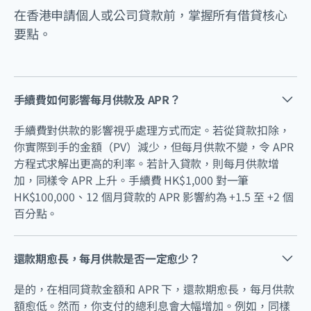
在香港申請個人或公司貸款前，掌握所有借貸核心
要點。
手續費如何影響每月供款及 APR？
手續費對供款的影響視乎處理方式而定。若從貸款扣除，
你實際到手的金額（PV）減少，但每月供款不變，令 APR
方程式求解出更高的利率。若計入貸款，則每月供款增
加，同樣令 APR 上升。手續費 HK$1,000 對一筆
HK$100,000、12 個月貸款的 APR 影響約為 +1.5 至 +2 個
百分點。
還款期愈長，每月供款是否一定愈少？
是的，在相同貸款金額和 APR 下，還款期愈長，每月供款
額愈低。然而，你支付的總利息會大幅增加。例如，同樣