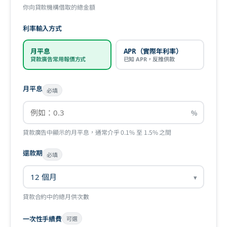
你向貸款機構借取的總金額
利率輸入方式
月平息
APR（實際年利率）
貸款廣告常用報價方式
已知 APR，反推供款
月平息
必填
%
貸款廣告中顯示的月平息，通常介乎 0.1% 至 1.5% 之間
還款期
必填
▾
貸款合約中的總月供次數
一次性手續費
可選