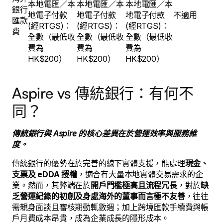
本地電匯／本
本地電匯／本
本地電匯／本
銀行
地電子付款
地電子付款
地電子付款
不適用
匯款
(經RTGS)：
(經RTGS)：
(經RTGS)：
費
全數（最低收
全數（最低收
全數（最低收
費為
費為
費為
HK$200）
HK$200）
HK$200）
Aspire vs 傳統銀行：有何不
同？
傳統銀行與 Aspire 的核心差異在於營運效率與服務維
度。
傳統銀行的優勢在於完善的線下實體支援，能處理
現金、
支票及 eDDA 授權
，適合有大量本地實體交易需求的企
業。然而，其弊端在於
開戶門檻極高且流程冗長
，對於
缺
乏營運紀錄的初創及身處海外的董事而言極不友善
，往往
需親身面談且審核期動輒數週；加上跨境匯款手續費與帳
戶月費成本昂貴，成為企業成長的隱形成本。