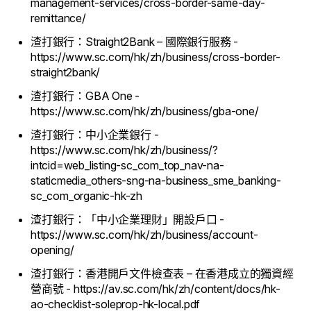
management-services/cross-border-same-day-
remittance/
渣打銀行：Straight2Bank – 國際銀行服務 -
https://www.sc.com/hk/zh/business/cross-border-
straight2bank/
渣打銀行：GBA One -
https://www.sc.com/hk/zh/business/gba-one/
渣打銀行：中小企業銀行 -
https://www.sc.com/hk/zh/business/?
intcid=web_listing-sc_com_top_nav-na-
staticmedia_others-sng-na-business_sme_banking-
sc_com_organic-hk-zh
渣打銀行：「中小企業理財」開設戶口 -
https://www.sc.com/hk/zh/business/account-
opening/
渣打銀行：香港開戶文件檢查表 – 在香港成立的獨資經
營商號 - https://av.sc.com/hk/zh/content/docs/hk-
ao-checklist-soleprop-hk-local.pdf