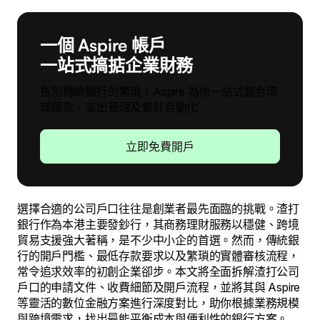
一個 Aspire 帳戶
一站式搞掂企業財務
告別傳統銀行的繁瑣！Aspire 為你一站式整合環
球匯款、支出管理及會計自動化
立即免費開戶
選擇合適的公司戶口往往是創業者最先面臨的挑戰。渣打
銀行作為本港主要發鈔行，其商務理財服務以穩健、跨境
貿易支援強大著稱，是不少中小企的首選。然而，傳統銀
行的開戶門檻、最低存款要求以及繁瑣的實體審核流程，
常令追求效率的初創企業卻步。本文將全面拆解渣打公司
戶口的申請文件、收費細節及開戶流程，並將其與 Aspire
等靈活的數位金融方案進行深度對比，助你根據業務規模
與跨境需求，找出最能平衡成本與便利性的銀行方案。