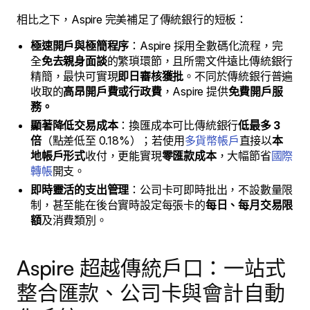
相比之下，Aspire 完美補足了傳統銀行的短板：
極速開戶與極簡程序
：Aspire 採用全數碼化流程，完
全
免去親身面談
的繁瑣環節，且所需文件遠比傳統銀行
精簡，最快可實現
即日審核獲批
。不同於傳統銀行普遍
收取的
高昂開戶費或行政費
，Aspire 提供
免費開戶服
務。
顯著降低交易成本
：換匯成本可比傳統銀行
低最多 3
倍
（點差低至 0.18%）；若使用
多貨幣帳戶
直接以
本
地帳戶形式
收付，更能實現
零匯款成本
，大幅節省
國際
轉帳
開支。
即時靈活的支出管理
：公司卡可即時批出，不設數量限
制，甚至能在後台實時設定每張卡的
每日、每月交易限
額
及消費類別。
Aspire 超越傳統戶口：一站式
整合匯款、公司卡與會計自動