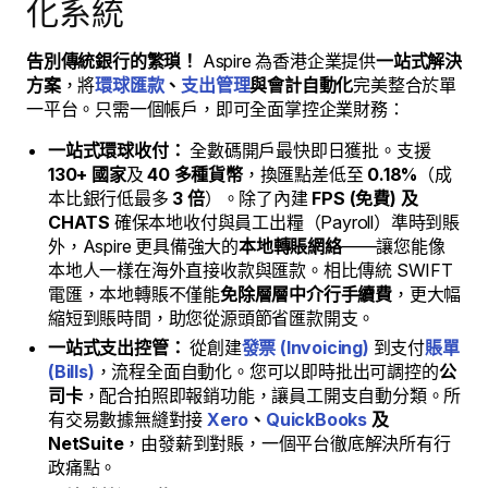
化系統
告別傳統銀行的繁瑣！
Aspire 為香港企業提供
一站式解決
方案
，將
環球匯款
、
支出管理
與會計自動化
完美整合於單
一平台。只需一個帳戶，即可全面掌控企業財務：
一站式環球收付：
全數碼開戶最快即日獲批。支援
130+ 國家
及
40 多種貨幣
，換匯點差低至
0.18%
（成
本比銀行低最多
3 倍
）。除了內建
FPS (免費) 及
CHATS
確保本地收付與員工出糧（Payroll）準時到賬
外，Aspire 更具備強大的
本地轉賬網絡
——讓您能像
本地人一樣在海外直接收款與匯款。相比傳統 SWIFT
電匯，本地轉賬不僅能
免除層層中介行手續費
，更大幅
縮短到賬時間，助您從源頭節省匯款開支。
一站式支出控管：
從創建
發票 (Invoicing)
到支付
賬單
(Bills)
，流程全面自動化。您可以即時批出可調控的
公
司卡
，配合拍照即報銷功能，讓員工開支自動分類。所
有交易數據無縫對接
Xero
、
QuickBooks
及
NetSuite
，由發薪到對賬，一個平台徹底解決所有行
政痛點。