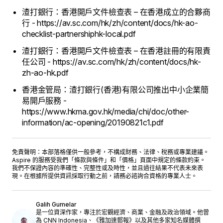
渣打銀行：香港開戶文件檢查表 – 在香港成立的合夥商
行 - https://av.sc.com/hk/zh/content/docs/hk-ao-
checklist-partnershiphk-local.pdf
渣打銀行：香港開戶文件檢查表 – 在香港註冊的有限責
任公司 - https://av.sc.com/hk/zh/content/docs/hk-
zh-ao-hk.pdf
香港金管局：渣打銀行(香港)有限公司推出中小企業簡
易開戶服務 -
https://www.hkma.gov.hk/media/chi/doc/other-
information/ac-opening/20190821c1.pdf
免責聲明：本部落格僅供一般參考，不構成財務、法律、稅務或專業建議。
Aspire 的服務受我們「
條款與條件
」和「
價格
」頁面中規定的條款約束。
我們不保證內容的準確性、完整性或及時性，並且過往結果不代表未來表
現。在根據所提供資訊採取行動之前，請務必諮詢合資格的專業人士。
Galih Gumelar
是一位資深作家，專注於宏觀經濟、商業、金融及政治領域。他曾
為 CNN Indonesia、《雅加達郵報》以及其他多家知名媒體撰