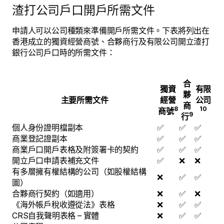
渣打公司戶口開戶所需文件
申請人可以公司種類來準備開戶所需文件。下表將列出在
香港成立的獨資經營商號、合夥商行及有限公司開立渣打
銀行公司戶口時的所需文件：
合
獨資
有限
夥
主要所需文件
經營
公司
商
8
10
商號
9
行
個人身份證明檔副本
✅
✅
✅
商業登記證副本
✅
✅
✅
商業戶口開戶表格及附簽署卡的契約
✅
✅
✅
開立戶口申請表補充文件
✅
❌
❌
有多層擁有權結構的公司（如股權結構
❌
✅
✅
圖）
合夥商行契約（如適用）
❌
✅
❌
《海外帳戶稅收遵從法》表格
❌
✅
✅
CRS自我聲明表格 – 實體
❌
✅
✅