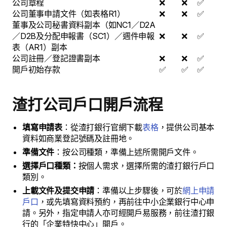
公司章程
❌
❌
✅
公司董事申請文件（如表格R1）
❌
❌
✅
董事及公司秘書資料副本（如NC1／D2A
／D2B及分配申報書（SC1）／週件申報
❌
❌
✅
表（AR1）副本
公司註冊／登記證書副本
❌
❌
✅
開戶初始存款
✅
✅
✅
渣打公司戶口開戶流程
填寫申請表
：從渣打銀行官網下載
表格
，提供公司基本
資料如商業登記號碼及註冊地。
準備文件
：按公司種類，準備上述所需開戶文件。
選擇戶口種類：
按個人需求，選擇所需的渣打銀行戶口
類別。
上載文件及提交申請
：準備以上步驟後，可於
網上申請
戶口
，或先填寫資料預約，再前往中小企業銀行中心申
請。另外，指定申請人亦可經開戶易服務，前往渣打銀
行的「企業特快中心」開戶。