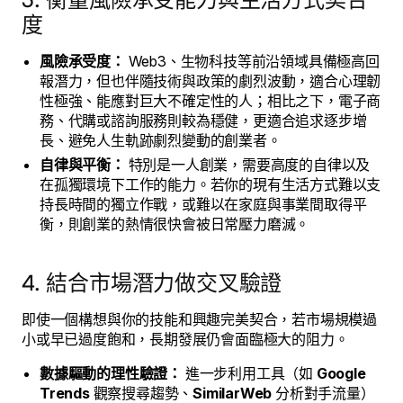
度
風險承受度：
Web3、生物科技等前沿領域具備極高回
報潛力，但也伴隨技術與政策的劇烈波動，適合心理韌
性極強、能應對巨大不確定性的人；相比之下，電子商
務、代購或諮詢服務則較為穩健，更適合追求逐步增
長、避免人生軌跡劇烈變動的創業者。
自律與平衡：
特別是一人創業，需要高度的自律以及
在孤獨環境下工作的能力。若你的現有生活方式難以支
持長時間的獨立作戰，或難以在家庭與事業間取得平
衡，則創業的熱情很快會被日常壓力磨滅。
4. 結合市場潛力做交叉驗證
即使一個構想與你的技能和興趣完美契合，若市場規模過
小或早已過度飽和，長期發展仍會面臨極大的阻力。
數據驅動的理性驗證：
進一步利用工具（如
Google
Trends
觀察搜尋趨勢、
SimilarWeb
分析對手流量）