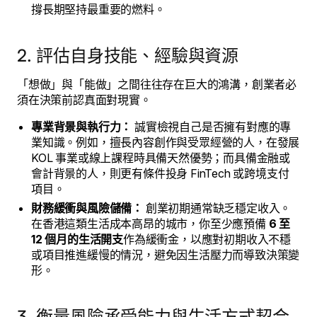
撐長期堅持最重要的燃料。
2. 評估自身技能、經驗與資源
「想做」與「能做」之間往往存在巨大的鴻溝，創業者必
須在決策前認真面對現實。
專業背景與執行力：
誠實檢視自己是否擁有對應的專
業知識。例如，擅長內容創作與受眾經營的人，在發展
KOL 事業或線上課程時具備天然優勢；而具備金融或
會計背景的人，則更有條件投身 FinTech 或跨境支付
項目。
財務緩衝與風險儲備：
創業初期通常缺乏穩定收入。
在香港這類生活成本高昂的城市，你至少應預備
6 至
12 個月的生活開支
作為緩衝金，以應對初期收入不穩
或項目推進緩慢的情況，避免因生活壓力而導致決策變
形。
3. 衡量風險承受能力與生活方式契合