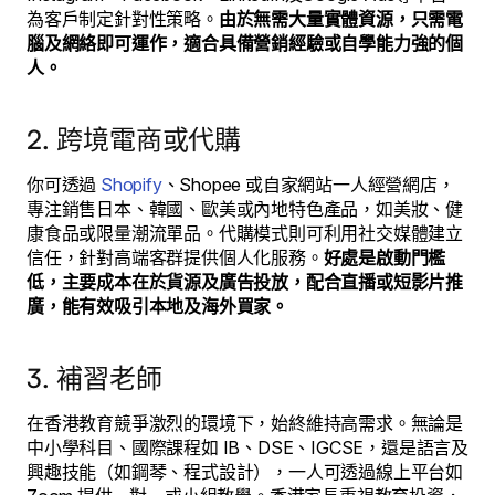
為客戶制定針對性策略。
由於無需大量實體資源，只需電
腦及網絡即可運作，適合具備營銷經驗或自學能力強的個
人。
2. 跨境電商或代購
你可透過
Shopify
、Shopee 或自家網站一人經營網店，
專注銷售日本、韓國、歐美或內地特色產品，如美妝、健
康食品或限量潮流單品。代購模式則可利用社交媒體建立
信任，針對高端客群提供個人化服務。
好處是啟動門檻
低，主要成本在於貨源及廣告投放，配合直播或短影片推
廣，能有效吸引本地及海外買家。
3. 補習老師
在香港教育競爭激烈的環境下，始終維持高需求。無論是
中小學科目、國際課程如 IB、DSE、IGCSE，還是語言及
興趣技能（如鋼琴、程式設計），一人可透過線上平台如