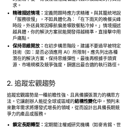
求。
精確描述情境：
定義問題時應力求精確。與其籠統地說
「服務很慢」，不如具體化為：「在下雨天的晚餐尖峰
時段，外送員常因導航偏差導致餐點冷掉。」情境描述
越具體，你的解決方案就能開發得越精準，直接擊中用
戶痛點。
保持思維開放：
在初步構思階段，建議不要過早被特定
技術（如：是否必須應用 AI）所限制。應先列出各種
潛在的解決方案，保持思維彈性，最後再根據手頭資
源、市場規模及競爭強度，篩選出最合適的執行路徑。
2. 追蹤宏觀趨勢
追蹤宏觀趨勢是一種前瞻性強、且具備擴張潛力的構思方
法。它讓創辦人能從全球或區域的
結構性變化
中，預判未
來數年需求將爆發式增長的領域，從而設計出具備長期競
爭力的產品或服務。
鎖定長期轉型：
定期關注權威研究機構（如麥肯錫、世