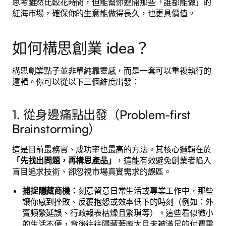
思考雖然比較花時間，但能幫你避開那些「誰都能做」的
紅海市場，確保你的生意能做得長久，也更具價值。
如何構思創業 idea？
構思創業點子並非單純靠靈感，而是一套可以重複執行的
邏輯。你可以從以下三個維度出發：
1. 從身邊痛點出發（Problem-first
Brainstorming）
這是目前最務實、成功率也最高的方法。其核心邏輯在於
「先找出問題，再構思產品」
，這能有效避免創業者陷入
盲目追求技術、卻忽視市場真實需求的誤區。
捕捉隱藏商機：
刻意留意日常生活或專業工作中，那些
讓你感到挫敗、反覆抱怨或效率低下的時刻（例如：外
賣頻繁延誤、行政報表枯燥且繁瑣等）。這些看似微小
的生活不便，背後往往隱藏著龐大且未被滿足的付費需