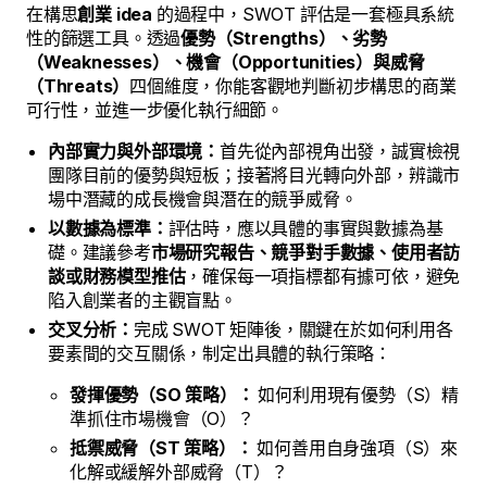
在構思
創業 idea
的過程中，SWOT 評估是一套極具系統
性的篩選工具。透過
優勢（Strengths）、劣勢
（Weaknesses）、機會（Opportunities）與威脅
（Threats）
四個維度，你能客觀地判斷初步構思的商業
可行性，並進一步優化執行細節。
內部實力與外部環境：
首先從內部視角出發，誠實檢視
團隊目前的優勢與短板；接著將目光轉向外部，辨識市
場中潛藏的成長機會與潛在的競爭威脅。
以數據為標準：
評估時，應以具體的事實與數據為基
礎。建議參考
市場研究報告、競爭對手數據、使用者訪
談或財務模型推估
，確保每一項指標都有據可依，避免
陷入創業者的主觀盲點。
交叉分析：
完成 SWOT 矩陣後，關鍵在於如何利用各
要素間的交互關係，制定出具體的執行策略：
發揮優勢（SO 策略）：
如何利用現有優勢（S）精
準抓住市場機會（O）？
抵禦威脅（ST 策略）：
如何善用自身強項（S）來
化解或緩解外部威脅（T）？