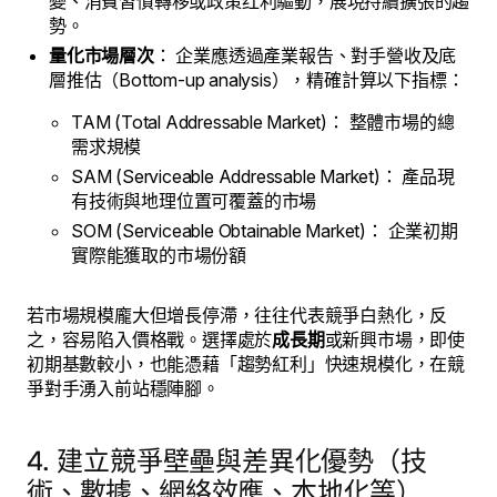
變、消費習慣轉移或政策红利驅動，展現持續擴張的趨
勢。
量化市場層次
： 企業應透過產業報告、對手營收及底
層推估（Bottom-up analysis），精確計算以下指標：
TAM (Total Addressable Market)： 整體市場的總
需求規模
SAM (Serviceable Addressable Market)： 產品現
有技術與地理位置可覆蓋的市場
SOM (Serviceable Obtainable Market)： 企業初期
實際能獲取的市場份額
若市場規模龐大但增長停滯，往往代表競爭白熱化，反
之，容易陷入價格戰。選擇處於
成長期
或新興市場，即使
初期基數較小，也能憑藉「趨勢紅利」快速規模化，在競
爭對手湧入前站穩陣腳。
4. 建立競爭壁壘與差異化優勢（技
術、數據、網絡效應、本地化等）