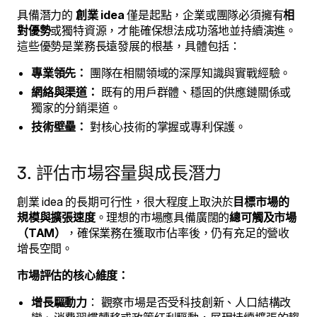
具備潛力的
創業 idea
僅是起點，企業或團隊必須擁有
相
對優勢
或獨特資源，才能確保想法成功落地並持續演進。
這些優勢是業務長遠發展的根基，具體包括：
專業領先：
團隊在相關領域的深厚知識與實戰經驗。
網絡與渠道：
既有的用戶群體、穩固的供應鏈關係或
獨家的分銷渠道。
技術壁壘：
對核心技術的掌握或專利保護。
3. 評估市場容量與成長潛力
創業 idea 的長期可行性，很大程度上取決於
目標市場的
規模與擴張速度
。理想的市場應具備廣闊的
總可觸及市場
（TAM）
，確保業務在獲取市佔率後，仍有充足的營收
增長空間。
市場評估的核心維度：
增長驅動力
： 觀察市場是否受科技創新、人口結構改