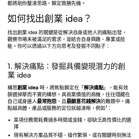
都將助你釐清思路，鎖定致勝先機。
如何找出創業 idea？
找出創業 idea 的關鍵是從解決自身或他人的痛點出發，
觀察市場未被滿足的需求，並結合自身興趣、專業或技
能。你可以透過以下方向思考及發掘不同點子：
1. 解決痛點：發掘具備變現潛力的創
業 idea
構思
創業 idea
時，將焦點鎖定在「
解決痛點
」，能有效
篩選掉華而不實的構想。具商業價值的商機，往往隱藏在
自己或身邊人
最常抱怨
、且
最願意花錢解決
的難題中。痛
1
點越具體，產品或服務的定位就越清晰，例如
：
某項任務需耗費過多時間或金錢，卻缺乏高性價比的選
擇
現有解決方案品質不穩、操作繁瑣，或在關鍵時刻無法