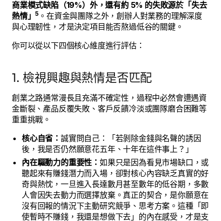
商業模式缺陷（19%）外，還有約 5% 的失敗源於「失去
5
熱情」
。在資金與團隊之外，創辦人對業務的理解深度
與心理韌性，才是決定項目能否熬過低谷的關鍵。
你可以從以下四個核心維度進行評估：
1. 檢視興趣與熱情是否匹配
創業之路通常漫長且充滿不確定性，過程中必然會遭遇資
金斷裂、產品反覆失敗、客戶反饋冷淡或團隊磨合困難等
重重挑戰。
核心自省：
誠實問自己：「若剝除金錢與名聲的誘因
後，我是否仍然願意花五年、十年在這件事上？」
內在驅動力的重要性：
如果只是因為看見市場缺口，或
聽起來有賺錢潛力而入場，卻對核心內容缺乏真實的好
奇與熱忱，一旦進入長達數月甚至數年的低谷期，多數
人會因失去動力而選擇放棄。真正的契合，是你願意在
沒有回報的情況下主動研究競爭、思考方案。這種「即
使暫時不賺錢，我還是想做下去」的內在感受，才是支