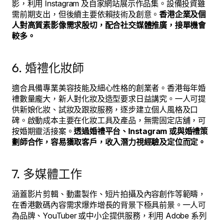
影，利用 Instagram 及自家網站展示作品集。設備投資雖
需前期支出，但後續主要依賴技術及創意。
香港企業及個
人對高質素影像需求殷切，配合社交媒體推廣，接單機會
較多。
6. 婚禮化妝師
適合具備專業美容技能及細心性格的創業者。香港每年婚
禮數量龐大，新人對化妝及造型要求日益講究。一人可提
供新娘化妝、試妝及跟妝服務，逐步建立個人風格及口
碑。啟動成本主要在化妝工具及產品，無需固定店舖，可
按婚期靈活接案。
透過婚禮平台、Instagram 或與婚禮策
劃師合作，容易獲取客戶，收入潛力視經驗及定位而定。
7. 多媒體工作
涵蓋影片剪輯、動畫製作、短片拍攝及內容創作等範疇，
在香港數碼內容需求爆炸增長的背景下極具前景。一人可
為品牌、YouTuber 或中小企提供服務，利用 Adobe 系列