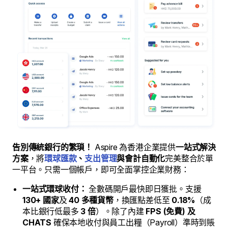
告別傳統銀行的繁瑣！
Aspire 為香港企業提供
一站式解決
方案
，將
環球匯款
、
支出管理
與會計自動化
完美整合於單
一平台。只需一個帳戶，即可全面掌控企業財務：
一站式環球收付：
全數碼開戶最快即日獲批。支援
130+ 國家
及
40 多種貨幣
，換匯點差低至
0.18%
（成
本比銀行低最多
3 倍
）。除了內建
FPS (免費) 及
CHATS
確保本地收付與員工出糧（Payroll）準時到賬