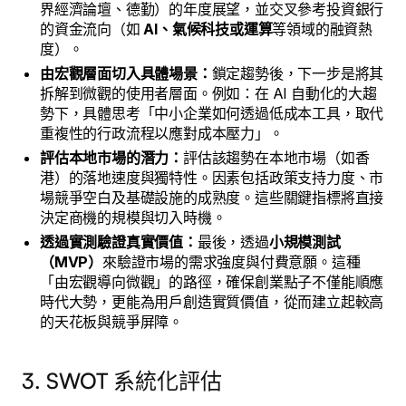
界經濟論壇、德勤）的年度展望，並交叉參考投資銀行
的資金流向（如
AI、氣候科技或運算
等領域的融資熱
度）。
由宏觀層面切入具體場景：
鎖定趨勢後，下一步是將其
拆解到微觀的使用者層面。例如：在 AI 自動化的大趨
勢下，具體思考「中小企業如何透過低成本工具，取代
重複性的行政流程以應對成本壓力」。
評估本地市場的潛力：
評估該趨勢在本地市場（如香
港）的落地速度與獨特性。因素包括政策支持力度、市
場競爭空白及基礎設施的成熟度。這些關鍵指標將直接
決定商機的規模與切入時機。
透過實測驗證真實價值：
最後，透過
小規模測試
（MVP）
來驗證市場的需求強度與付費意願。這種
「由宏觀導向微觀」的路徑，確保創業點子不僅能順應
時代大勢，更能為用戶創造實質價值，從而建立起較高
的天花板與競爭屏障。
3. SWOT 系統化評估