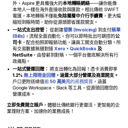
外，Aspire 更具備強大的
本地轉賬網絡
——讓你能像
本地人一樣在海外直接收款與匯款。相比傳統 SWIFT
電匯，本地轉賬不僅能
免除層層中介行手續費
，更大幅
縮短到賬時間，助你從源頭節省匯款開支。
一站式支出控管：
從創建
發票 (Invoicing)
到支付
賬單
(Bills)
，流程全面自動化。你可以即時批出可調控的
公
司卡
，配合拍照即報銷功能，讓員工開支自動分類。所
有交易數據無縫對接
Xero
、
QuickBooks
及
NetSuite
，由發薪到對賬，一個平台徹底解決所有行
政痛點。
一站式營運回贈：
將支出轉化為回報！憑卡消費即享
1.2%
無上限現金回贈
，涵蓋大部分營運及商業開支。
戶口更附送總值
逾
50 萬美元
的商務獎賞
，涵蓋
Google Workspace、Slack 等工具，從源頭回贈您的
營運成本。
立即免費開立賬戶
，體驗比傳統銀行更靈活、更智能的企
業理財方案，加速你的業務成長！