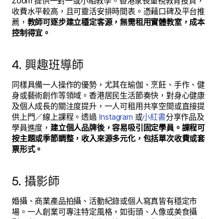
Zoom 提供一對一或小組教學。香港家長重視教育投資，
收費水平較高，且可靈活安排時間表。憑藉口碑及平台推
薦，
教師可逐步建立穩定客源，無需租用實體教室，成本
控制得宜。
4. 興趣班導師
同樣具備一人操作的優勢，尤其在瑜伽、烹飪、手作、健
身或藝術創作等領域。香港居民生活節奏快，對身心健康
及個人成長的關注度提升，一人可租用共享空間或直接提
供上門／線上課程。透過
Instagram
或
小紅書
分享作品及
學員進度，
建立個人品牌後，容易吸引固定學員。課程可
按主題或季節調整，收入來源多元化，包括單次收費或套
票形式。
5. 攝影師
婚攝、商業產品拍攝、活動紀錄或個人寫真皆有穩定市
場。一人創業可專注特定風格，如街頭、人像或美食攝