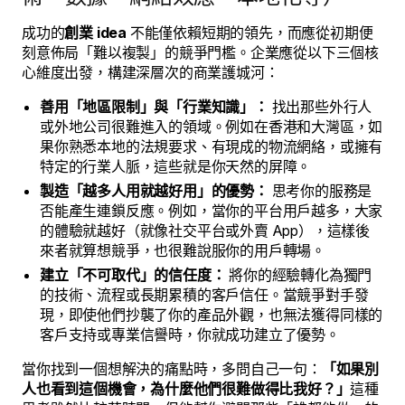
成功的
創業 idea
不能僅依賴短期的領先，而應從初期便
刻意佈局「難以複製」的競爭門檻。企業應從以下三個核
心維度出發，構建深層次的商業護城河：
善用「地區限制」與「行業知識」：
找出那些外行人
或外地公司很難進入的領域。例如在香港和大灣區，如
果你熟悉本地的法規要求、有現成的物流網絡，或擁有
特定的行業人脈，這些就是你天然的屏障。
製造「越多人用就越好用」的優勢：
思考你的服務是
否能產生連鎖反應。例如，當你的平台用戶越多，大家
的體驗就越好（就像社交平台或外賣 App），這樣後
來者就算想競爭，也很難說服你的用戶轉場。
建立「不可取代」的信任度：
將你的經驗轉化為獨門
的技術、流程或長期累積的客戶信任。當競爭對手發
現，即使他們抄襲了你的產品外觀，也無法獲得同樣的
客戶支持或專業信譽時，你就成功建立了優勢。
當你找到一個想解決的痛點時，多問自己一句：
「如果別
人也看到這個機會，為什麼他們很難做得比我好？」
這種