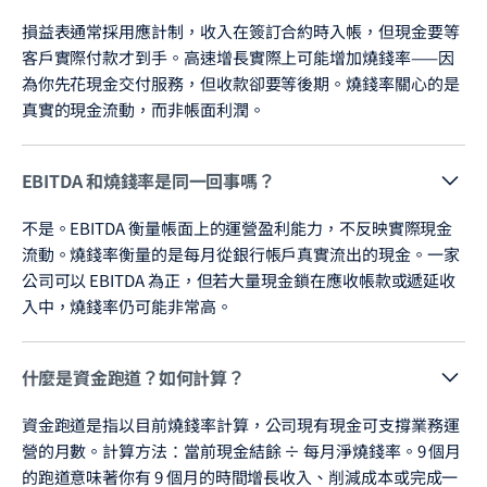
損益表通常採用應計制，收入在簽訂合約時入帳，但現金要等
客戶實際付款才到手。高速增長實際上可能增加燒錢率——因
為你先花現金交付服務，但收款卻要等後期。燒錢率關心的是
真實的現金流動，而非帳面利潤。
EBITDA 和燒錢率是同一回事嗎？
不是。EBITDA 衡量帳面上的運營盈利能力，不反映實際現金
流動。燒錢率衡量的是每月從銀行帳戶真實流出的現金。一家
公司可以 EBITDA 為正，但若大量現金鎖在應收帳款或遞延收
入中，燒錢率仍可能非常高。
什麼是資金跑道？如何計算？
資金跑道是指以目前燒錢率計算，公司現有現金可支撐業務運
營的月數。計算方法：當前現金結餘 ÷ 每月淨燒錢率。9 個月
的跑道意味著你有 9 個月的時間增長收入、削減成本或完成一