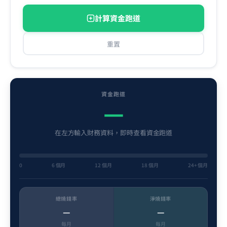
計算資金跑道
重置
資金跑道
—
在左方輸入財務資料，即時查看資金跑道
0
6 個月
12 個月
18 個月
24+ 個月
總燒錢率
淨燒錢率
—
—
每月
每月