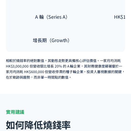
A 輪（Series A）
HK$1,20
增長期（Growth）
相較於燒錢率的絕對數值，其動態走勢更具備核心評估價值。一家月均消耗
HK$3,000,000 但營收環比增長 20% 的 A 輪企業，其財務健康度顯著優於一
家月均消耗 HK$600,000 但營收停滯的種子輪企業。投資人審視數據的關鍵，
在於軌跡與趨勢，而非單一時間點的數值。
實用建議
如何降低燒錢率