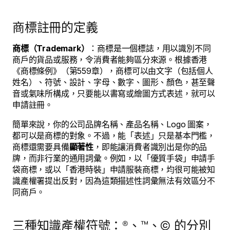
商標註冊的定義
商標（Trademark）
：商標是一個標誌，用以識別不同
商戶的貨品或服務，令消費者能夠區分來源。根據香港
《商標條例》（第559章），商標可以由文字（包括個人
姓名）、符號、設計、字母、數字、圖形、顏色，甚至聲
音或氣味所構成，只要能以書寫或繪圖方式表述，就可以
申請註冊。
簡單來說，你的公司品牌名稱、產品名稱、Logo 圖案，
都可以是商標的對象。不過，能「表述」只是基本門檻，
商標還需要具備
顯著性
，即能讓消費者識別出是你的品
牌，而非行業的通用詞彙。例如，以「優質手袋」申請手
袋商標，或以「香港時裝」申請服裝商標，均很可能被知
識產權署提出反對，因為這類描述性詞彙無法有效區分不
同商戶。
三種知識產權符號：®、™、© 的分別