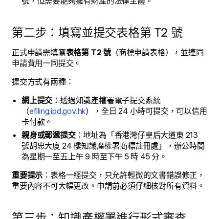
號，但需要能夠擁有財產的法律主體。
第二步：填寫並提交表格第 T2 號
正式申請需填寫
表格第 T2 號
（商標申請表格），並連同
申請費用一同提交。
提交方式有兩種：
網上提交
：透過知識產權署電子提交系統
（
efiling.ipd.gov.hk
），全日 24 小時可提交，可以信用
卡付款。
親身或郵遞提交
：地址為「香港灣仔皇后大道東 213
號胡忠大廈 24 樓知識產權署商標註冊處」，辦公時間
為星期一至五上午 9 時至下午 5 時 45 分。
重要提示
：表格一經提交，只允許輕微的文書錯誤修正，
重要內容不可大幅更改。申請前必須仔細核對所有資料。
第三步：知識產權署進行形式審查