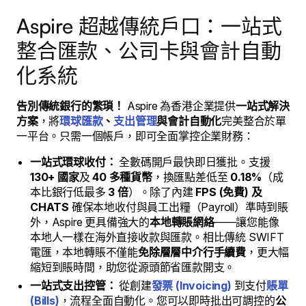
Aspire 超越傳統戶口：一站式
整合匯款、公司卡與會計自動
化系統
告別傳統銀行的繁瑣！
Aspire 為香港企業提供
一站式解決
方案
，將
環球匯款
、
支出管理
與會計自動化
完美整合於單
一平台。只需一個帳戶，即可全面掌控企業財務：
一站式環球收付：
全數碼開戶最快即日獲批。支援
130+ 國家
及
40 多種貨幣
，換匯點差低至
0.18%
（成
本比銀行低最多
3 倍
）。除了內建
FPS (免費) 及
CHATS
確保本地收付與員工出糧（Payroll）準時到賬
外，Aspire 更具備強大的
本地轉賬網絡
——讓您能像
本地人一樣在海外直接收款與匯款。相比傳統 SWIFT
電匯，本地轉賬不僅能
免除層層中介行手續費
，更大幅
縮短到賬時間，助您從源頭節省匯款開支。
一站式支出控管：
從創建
發票 (Invoicing)
到支付
賬單
(Bills)
，流程全面自動化。您可以即時批出可調控的
公