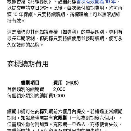
根據香港《商標條例》，註冊商標
首次有效期為
10 年
，
以提交申請當日起計。此後，每次繳付續期費用，均可再
獲 10 年保護。只要持續續期，商標理論上可以無限期維
持有效。
這是商標與其他知識產權（如專利）的重要區別。專利有
最長年期限制，但商標只要持續使用並按時續期，便可永
久保護你的品牌。
商標續期費用
續期項目
費用（HK$）
首個類別的續期費
2,000
每個額外類別的續期費
1,000
續期申請可在商標到期前六個月內提交。若錯過正常續期
期限，知識產權署設有
寬限期
（一般為到期後六個月），
但需額外繳付附加費。寬限期一旦過去，商標便會失效，
需重新申請（且不保留原有申請日期的優先權）。