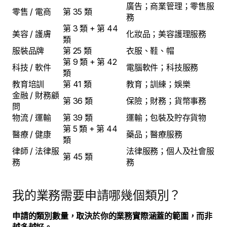
廣告；商業管理；零售服
零售 / 電商
第 35 類
務
第 3 類 + 第 44
美容 / 護膚
化妝品；美容護理服務
類
服裝品牌
第 25 類
衣服、鞋、帽
第 9 類 + 第 42
科技 / 軟件
電腦軟件；科技服務
類
教育培訓
第 41 類
教育；訓練；娛樂
金融 / 財務顧
第 36 類
保險；財務；貨幣事務
問
物流 / 運輸
第 39 類
運輸；包裝及貯存貨物
第 5 類 + 第 44
醫療 / 健康
藥品；醫療服務
類
律師 / 法律服
法律服務；個人及社會服
第 45 類
務
務
我的業務需要申請哪幾個類別？
申請的類別數量，取決於你的業務實際涵蓋的範圍，而非