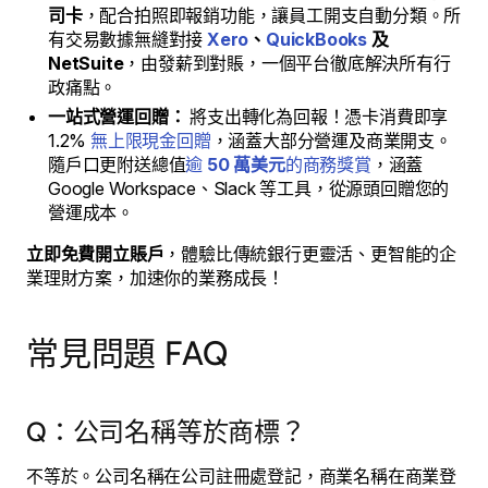
司卡
，配合拍照即報銷功能，讓員工開支自動分類。所
有交易數據無縫對接
Xero
、
QuickBooks
及
NetSuite
，由發薪到對賬，一個平台徹底解決所有行
政痛點。
一站式營運回贈：
將支出轉化為回報！憑卡消費即享
1.2%
無上限現金回贈
，涵蓋大部分營運及商業開支。
隨戶口更附送總值
逾
50 萬美元
的商務獎賞
，涵蓋
Google Workspace、Slack 等工具，從源頭回贈您的
營運成本。
立即免費開立賬戶
，體驗比傳統銀行更靈活、更智能的企
業理財方案，加速你的業務成長！
常見問題 FAQ
Q：公司名稱等於商標？
不等於。公司名稱在公司註冊處登記，商業名稱在商業登