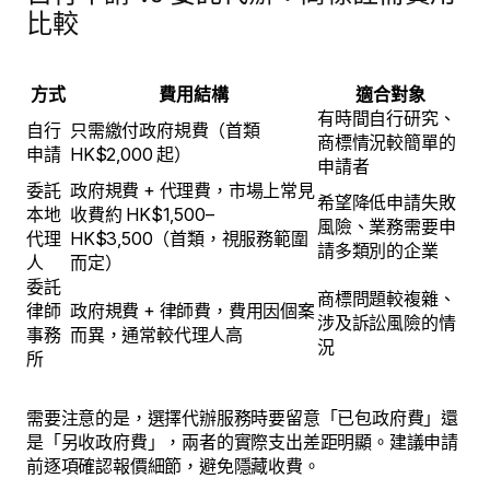
比較
方式
費用結構
適合對象
有時間自行研究、
自行
只需繳付政府規費（首類
商標情況較簡單的
申請
HK$2,000 起）
申請者
委託
政府規費 + 代理費，市場上常見
希望降低申請失敗
本地
收費約 HK$1,500–
風險、業務需要申
代理
HK$3,500（首類，視服務範圍
請多類別的企業
人
而定）
委託
商標問題較複雜、
律師
政府規費 + 律師費，費用因個案
涉及訴訟風險的情
事務
而異，通常較代理人高
況
所
需要注意的是，選擇代辦服務時要留意「已包政府費」還
是「另收政府費」，兩者的實際支出差距明顯。建議申請
前逐項確認報價細節，避免隱藏收費。