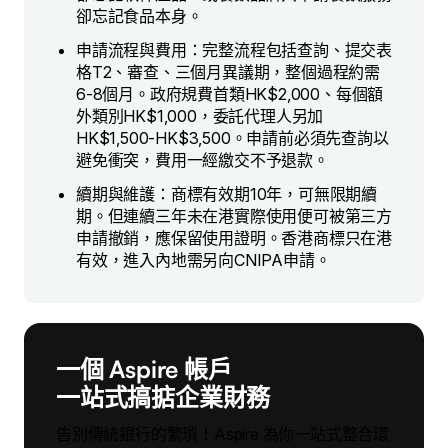
卻忘記食品本身。
申請流程與費用：完整流程包括查詢、提交表
格T2、審查、三個月異議期，整個過程約需
6-8個月。政府規費首類HK$2,000、每個額
外類別HK$1,000，委託代理人另加
HK$1,500-HK$3,500。申請前必須先查詢以
避免衝突，費用一經繳交不予退款。
續期與維護：商標有效期10年，可無限期續
期。但連續三年未在港實際使用便可被第三方
申請撤銷，應保留使用證明。香港商標只在港
有效，進入內地需另向CNIPA申請。
一個 Aspire 帳戶
一站式搞掂企業財務
告別傳統銀行的繁瑣！Aspire 為你一站式整合環