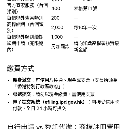
官方查索服務（首個
400
表格第T1號
類別）
每個額外查索類別
200
—
商標續期（首個類
2,000
每10年一次
別）
每個額外類別續期
1,000
—
逾期申請（寬限期
請向知識產權署核實最
另加罰款
內）
新金額
繳費方式
親身遞交
：可使用八達通、現金或支票（支票抬頭為
「香港特別行政區政府」）
郵遞提交
：請勿以現金繳費，需使用支票
電子提交系統（efiling.ipd.gov.hk）
：可接受信用卡
付款，全日 24 小時可提交
自行申請 vs 委託代辦：商標註冊費用