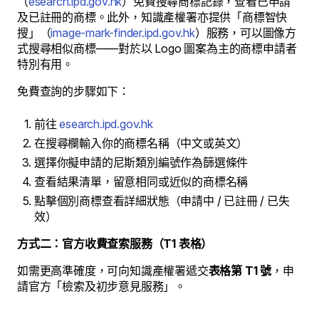
（
esearch.ipd.gov.hk
）免費搜尋商標記錄，查看已申請
及已註冊的商標。此外，知識產權署亦提供「商標智快
搜」（
image-mark-finder.ipd.gov.hk
）服務，可以圖像方
式搜尋相似商標——對於以 Logo 圖案為主的商標申請者
特別有用。
免費查詢的步驟如下：
前往
esearch.ipd.gov.hk
在搜尋欄輸入你的商標名稱（中文或英文）
選擇你擬申請的尼斯類別編號作為篩選條件
查看結果清單，留意相同或近似的商標名稱
點擊個別商標查看詳細狀態（申請中 / 已註冊 / 已失
效）
方式二：官方收費查索服務（T1 表格）
如需更高準確度，可向知識產權署遞交
表格第 T1 號
，申
請官方「檢索及初步意見服務」。