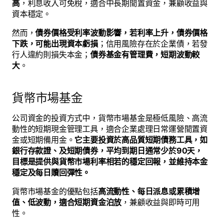
高
，利息收入可免稅，適合中長期閒置資金，兼顧收益與
資本穩定。
然而，
債券價格受利率波動影響，若利率上升，債券價格
下跌，可能出現資本虧損
；信用風險存在於企業債，若發
行人違約則損失本金；
債券基金有管理費，短期波動較
大
。
貨幣市場基金
公司資金的投資方式中，貨幣市場基金是極低風險、高流
動性的短期現金管理工具，適合企業處理日常運營閒置資
金或短期備用金。
它主要投資於高品質短期債務工具，如
銀行存款證、及短期債券，平均到期日通常少於90天，
目標是提供與貨幣市場利率相若的穩定回報，並維持本金
穩定及每日贖回彈性。
貨幣市場基金的優點包括
高流動性、每日派息或累積增
值、低波動，適合短期資金泊放
，兼顧收益與即時可用
性。