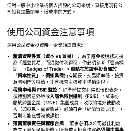
但對一般中小企業或個人控股的公司來說，直接用現有公
司投資是最簡單、低成本的方式。
使用公司資金注意事項
運用公司資金投資時，企業須謹慎處理：
釐清資產性質（資本 vs 貿易）
： 為了避免被稅務局視
為「經營貿易」而須繳付利得稅，你必須參考「營商標
記」（Badges of Trade）
。重點在於證明投資屬於
「資本性質」，例如具備
持有期長、交易頻率低、投資
意圖明確等特徵，才有機會主張資本增值免稅。
稅務申報與 FSIE 監控
： 除準時提交利得稅報稅表外，
須特別留意
外地收入豁免徵稅機制（FSIE）
。如果你
屬於跨國企業（MNE）集團成員，收取的境外被動收
入（如股息、處置收益）必須符合「經濟實質要求」，
否則可能在香港被課稅。
落實董事責任與程序合規
： 董事必須以公司最佳利益
為先，避免過度投機。所有重大投資決定
必須經由董事