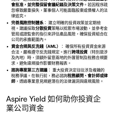
會批准，並完整保留會議紀錄及決策文件
。若因程序疏
忽導致嚴重損失，董事個人可能面臨股東或債權人的法
律追究。
完善風險控制體系
： 建立明確的投資政策並定期檢
視。建議採取
分散投資
策略以抵禦市場波動，並參考金
管局或證監會的指引來評估產品風險，確保投資組合在
公司的承擔範圍內。
資金合規與反洗錢（AML）
： 確保所有投資資金來源
合法，嚴格遵守反洗錢規定。進行
跨境投資
（特別是涉
及內地）時，須額外留意兩地的外匯管制及稅務合規要
求，避免違規操作影響財務報表。
諮詢專業第三方建議
： 重大投資決定往往涉及複雜的
稅務爭議。在執行前，務必諮詢
稅務顧問、會計師或律
師
，透過專業意見規避潛在的法律漏洞與違規風險。
Aspire Yield 如何助你投資企
業公司資金