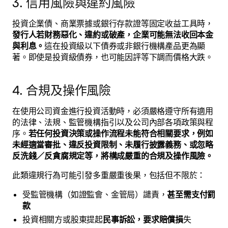
3. 信用風險與違約風險
投資企業債、商業票據或銀行存款證等固定收益工具時，
發行人若財務惡化、違約或破產，企業可能無法收回本金
與利息。
這在投資級以下債券或非銀行機構產品更為顯
著。即使是投資級債券，也可能因評等下調而價格大跌。
4. 合規及操作風險
在使用公司資金進行投資活動時，必須嚴格遵守所有適用
的法律、法規、監管機構指引以及公司內部各項政策與程
序。
若任何投資決策或操作流程未能符合相關要求，例如
未經適當審批、違反投資限制、未履行披露義務、或忽略
反洗錢／反貪腐規定等，將構成嚴重的合規及操作風險。
此類違規行為可能引發多重嚴重後果，包括但不限於：
受監管機構（如證監會、金管局）譴責，
甚至需支付罰
款
投資相關方或股東提起
民事訴訟，要求賠償損
失