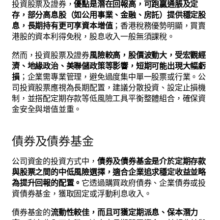
投資股票及證券，
優點是潛在回報高，可跑贏通脹及定
存，部分高息股（如公用事業、金融、房託）提供穩定股
息，長期持有更可享資本增值
；香港稅務優勢明顯，買賣
港股的資本利得免稅，股息收入一般無須課稅。
然而，投資股票及證券
風險較高，股價波動大，受宏觀經
濟、地緣政治、美聯儲政策等影響，短期可能出現大幅虧
損
；企業需專業管理，避免過度集中單一股票或行業。公
司投資股票應視為長期配置，建議分散投資、設定止損機
制，並搭配定期存款等低風險工具平衡整體組合，確保資
金安全與增值並重。
債券及債券基金
公司資金的投資方式中，
債券及債券基金是介於定期存款
與股票之間的中低風險選擇，適合企業追求穩定收益並略
為提升回報的配置。
它透過購買政府債券、企業債券或投
資債券基金，獲取固定或浮動利息收入。
債券基金的
流動性較佳，而且可獲定期派息、保本潛力