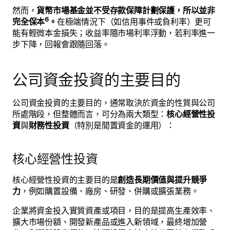
然而，
貨幣市場基金並不受存款保障計劃保護，所以並非
6
完全保本
。
在極端情況下（如信用事件或負利率）更可
能有輕微本金損失；收益率隨市場利率浮動，若利率進一
步下降，回報會跟隨回落。
公司資金投資的主要目的
公司資金投資的主要目的，通常取決於資金的性質與公司
所處階段，但整體而言，可分為兩大類型：
核心經營性投
資
與
財務性投資
（特別是閒置資金的運用）：
核心經營性投資
核心經營性投資的主要目的是
創造長期價值與提升競爭
力
，例如購置設備、廠房、研發、併購或擴張業務。
企業將資金投入實質資產或項目，目的是提高生產效率、
擴大市場份額、開發新產品或進入新領域，最終增加營