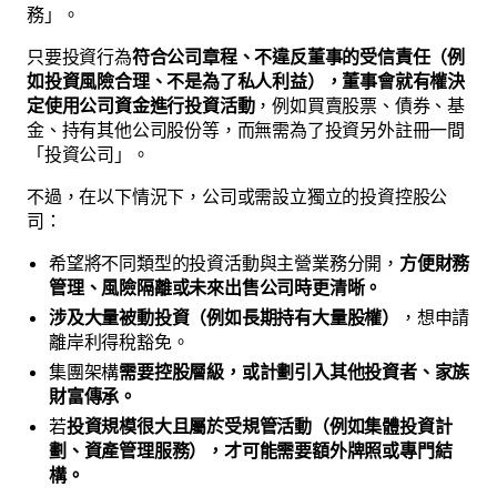
務」。
只要投資行為
符合公司章程、不違反董事的受信責任（例
如投資風險合理、不是為了私人利益），董事會就有權決
定使用公司資金進行投資活動
，例如買賣股票、債券、基
金、持有其他公司股份等，而無需為了投資另外註冊一間
「投資公司」。
不過，在以下情況下，公司或需設立獨立的投資控股公
司：
希望將不同類型的投資活動與主營業務分開，
方便財務
管理、風險隔離或未來出售公司時更清晰。
涉及大量被動投資（例如長期持有大量股權）
，想申請
離岸利得稅豁免。
集團架構
需要控股層級，或計劃引入其他投資者、家族
財富傳承。
若
投資規模很大且屬於受規管活動（例如集體投資計
劃、資產管理服務），才可能需要額外牌照或專門結
構。