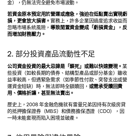
金），仍無法完全避免市場波動。
若資金原本預定用於營運或應急，強迫在低點賣出實現虧
損，更會放大損害。
實務上，許多企業因過度追求收益而
忽略市場系統風險，
導致閒置資金變成「虧損資金」，反
而增加財務壓力。
2. 部分投資產品流動性不足
公司資金投資的最大忌諱是「鎖死」或難以快速變現。
某
些投資（如較長期的債券、結構型產品或部分基金）雖收
益率較高，但遇緊急需求（如季節性付款、突發支出或營
運資金短缺）時，無法即時全額贖回，
或需承受贖回費
用、價格折讓，甚至無法賣出。
歷史上，2008 年金融危機就有雷曼兄弟因持有次級房貸
的抵押擔保證券（MBS）和債務擔保憑證（CDO），因
一時未能套現而陷入困境並破產。