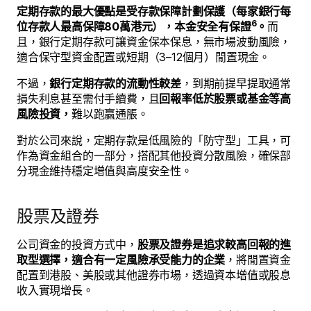
定期存款的最大優點是受存款保障計劃保護（每家銀行每
6
位存款人最高保障80萬港元），本金安全有保證
。
而
且，銀行定期存款可讓資金保本保息，無市場波動風險，
適合保守型資金配置或短期（3–12個月）閒置現金。
不過，
銀行定期存款的流動性較差
，到期前提早提取通常
損失利息甚至需付手續費，且
回報率低於股票或基金等高
風險投資，
難以跑贏通脹。
對於公司來說，定期存款是低風險的「防守型」工具，可
作為資金組合的一部分，搭配其他投資分散風險，確保部
分現金維持穩定增值與高度安全性。
股票及證券
公司資金的投資方式中，
股票及證券是追求較高回報的進
取型選擇，適合有一定風險承受能力的企業
，將閒置資金
配置到港股、美股或其他證券市場，透過資本增值或股息
收入實現增長。