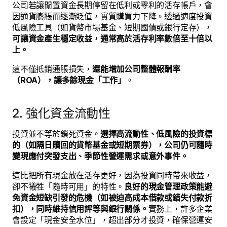
公司若讓閒置資金長期停留在低利或零利的活存帳戶，會
因通貨膨脹而逐漸貶值，實質購買力下降。透過適度投資
低風險工具（如貨幣市場基金、短期國債或銀行定存），
可讓資金產生穩定收益，通常高於活存利率數倍至十倍以
上。
這不僅抵銷通脹損失，
還能增加公司整體報酬率
（ROA），讓多餘現金「工作」
。
2. 強化資金流動性
投資並不等於鎖死資金。
選擇高流動性、低風險的投資標
的（如隔日贖回的貨幣基金或短期票券），公司仍可隨時
變現應付突發支出、季節性營運需求或意外事件。
這比把所有現金放在活存更好，因為投資同時帶來收益，
卻不犧牲「隨時可用」的特性。
良好的現金管理政策能避
免資金短缺引發的危機（如被迫高成本借款或錯失付款折
扣），同時維持信用評等與銀行關係。
實務上，許多企業
會設定「現金安全水位」，超出部分才投資，確保營運安