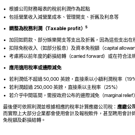
根據公司財務報表的稅前利潤作為起點
包括營業收入減營業成本、管理開支、折舊及利息等
5
調整為稅務利潤（Taxable profit）
加回如罰款、部分娛樂開支等支出及折舊，因為這些支出在
扣除免稅收入（如部分股息）及資本免稅額（capital allowan
考慮將以前年度的虧損結轉（carried forward）或在符合法
應用適用稅率或邊際減免
若利潤低不超過 50,000 英鎊，直接乘以小額利潤稅率（19
若利潤超過 250,000 英鎊，直接乘以主稅率（25%）
若介乎中間區間，需按政府公布的邊際減免（marginal rel
最後便可依照利潤並根據相應的稅率計算應繳公司稅：
應繳
公
而實際上大部分企業都會使用會計及報稅軟件，甚至聘用會計
免稅額及虧損結轉。