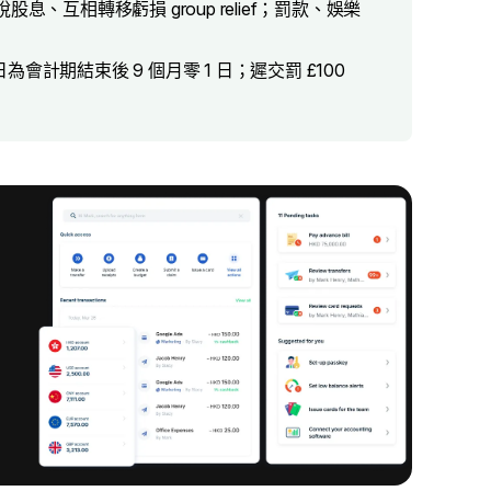
互相轉移虧損 group relief；罰款、娛樂
為會計期結束後 9 個月零 1 日；遲交罰 £100