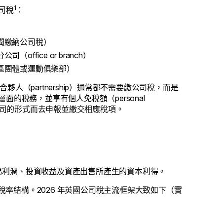
1
司稅
：
潤繳納公司稅）
fice or branch）
區團體或運動俱樂部）
合夥人（partnership）通常都不需要繳公司稅，而是
面的稅務，並享有個人免稅額（personal
你公司的形式而去申報並繳交相應稅項。
易利潤、投資收益及資產出售所產生的資本利得。
級稅率結構。2026 年英國公司稅主流框架大致如下（實