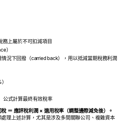
稅務上屬於不可扣減項目
ce）
規情況下回撥（carried back），用以抵減當期稅務利潤
%）
ief）公式計算最終有效稅率
司稅
＝ 應評稅利潤 × 適用稅率（調整邊際減免後）。
師處理上述計算，尤其是涉及多間關聯公司、複雜資本