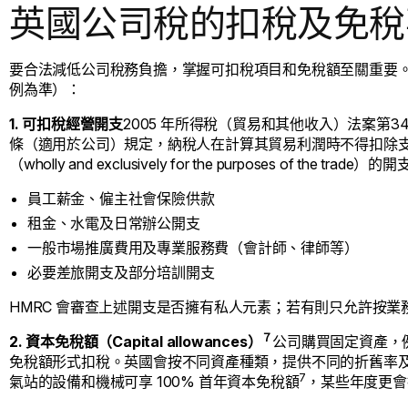
英國公司稅的扣稅及免稅
要合法減低公司稅務負擔，掌握可扣稅項目和免稅額至關重要
例為準）：
1. 可扣稅經營開支
2005 年所得稅（貿易和其他收入）法案第34
條（適用於公司）規定，納稅人在計算其貿易利潤時不得扣除
（wholly and exclusively for the purposes of the trade）的開
員工薪金、僱主社會保險供款
租金、水電及日常辦公開支
一般市場推廣費用及專業服務費（會計師、律師等）
必要差旅開支及部分培訓開支
HMRC 會審查上述開支是否擁有私人元素；若有則只允許按
７
2. 資本免稅額（Capital allowances）
公司購買固定資產，
免稅額形式扣稅。英國會按不同資產種類，提供不同的折舊率
7
氣站的設備和機械可享 100% 首年資本免稅額
，某些年度更會