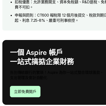
扣稅優惠：允許業務開支、資本免稅額、R&D退稅、免稅股息、
費不可扣。
申報與罰則：CT600 報稅限 12 個月後提交、稅款到期日
起、利息 7.25-8%、嚴重可刑事檢控。
一個 Aspire 帳戶
一站式搞掂企業財務
告別傳統銀行的繁瑣！Aspire 為你一站式整合環球匯款、
支出管理及會計自動化
立即免費開戶