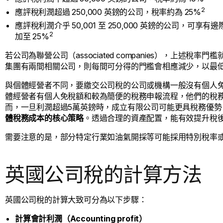
2
應評稅利潤超過 250,000 英鎊的公司，稅率約為 25%
應評稅利潤介乎 50,001 至 250,000 英鎊的公司，可享有邊際減
2
加至 25%
若公司為聯營公司（associated companies），上述
集團有兩間相關公司，則每間可分得的門檻會相應減少，以最低門檻計算就
與個體經營者不同，要繳交公司稅的公司或機構一般沒有個人免
體經營者有個人免稅額和較為簡便的稅務申報流程，他們的稅
而，一旦利潤超過5萬英鎊時，成立有限公司可能更具稅務優勢
體稅務成本的核心策略
。透過合理的資產配置，能有效提升稅
需要注意的是，部分特定行業如油氣開採等可能採用特別稅率
英國公司稅的計算方法
英國公司稅的計算大致可分為以下步驟：
計算會計利潤（Accounting profit）