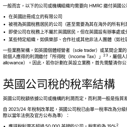
一般而言，以下的公司或機構組織均需要向 HMRC 繳付英國公
在英國註冊成立的有限公司
被視為英國稅務居民的公司（甚至需要為其在海外的所有利
即使公司在稅務上不屬於英國居民，但在英國設有辦事處或分公司（of
某些特定組織，如俱樂部、合作社或其他非法人團體（如社
一些業務架構，如英國個體經營者（sole trader）或某間企業的
2 3
就個人應得的利潤繳付「所得稅（Income Tax）」
，屬個人層
allowance）。因此，若你計劃在英設立業務，首先需釐清
英國公司稅的稅率結構
英國公司稅額依據公司或機構的利潤而定，而利潤一般是指貿
自 2023/24 年稅制改革起，英國公司稅已由單一稅率改為分
際以當年法例及官方公布為準）：
2
應評稅利潤不超過 50,000 英鎊的公司，稅率約為 19%