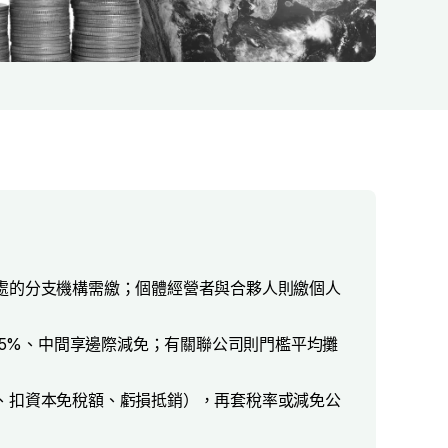
處的分支機構需繳；個體經營者與合夥人則繳個人
00 為 25%、中間享邊際減免；有關聯公司則門檻平均攤
、扣資本免稅額、虧損抵銷），再套稅率或減免公