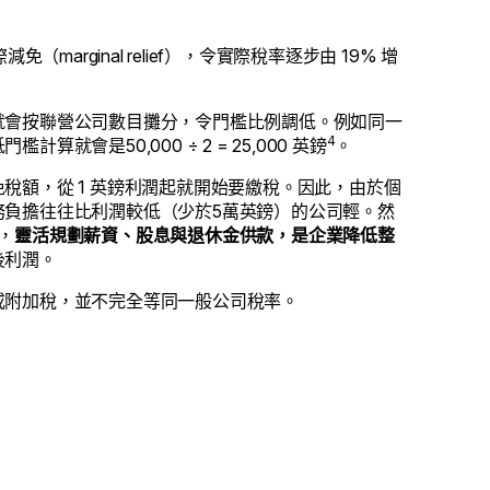
免（marginal relief），令實際稅率逐步由 19% 增
稅率門檻就會按聯營公司數目攤分，令門檻比例調低。例如同一
4
會是50,000 ÷ 2 = 25,000 英鎊
。
稅額，從 1 英鎊利潤起就開始要繳稅。因此，由於個
務負擔往往比利潤較低（少於5萬英鎊）的公司輕。然
，
靈活規劃薪資、股息與退休金供款，是企業降低整
後利潤。
或附加稅，並不完全等同一般公司稅率。