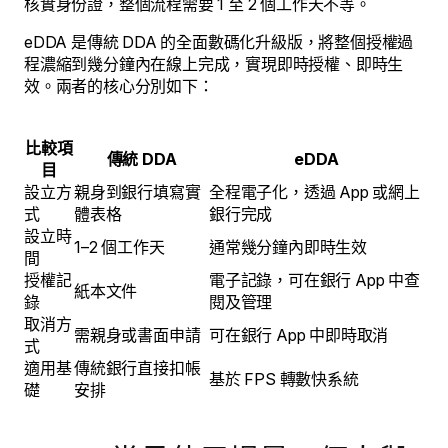
核實身份證，整個流程需要 1 至 2 個工作天不等。
eDDA 是傳統 DDA 的全面數碼化升級版，將整個授權過
程濃縮到幾分鐘內在線上完成，實現即時授權、即時生
效。兩者的核心分別如下：
比較項
傳統 DDA
eDDA
目
設立方
親身到銀行填寫實
全程電子化，透過 App 或網上
式
體表格
銀行完成
設立時
1–2 個工作天
通常幾分鐘內即時生效
間
授權記
電子記錄，可在銀行 App 中查
紙本文件
錄
閱及管理
取消方
需親身或書面申請
可在銀行 App 中即時取消
式
適用基
傳統銀行直接扣帳
基於 FPS 轉數快系統
礎
安排