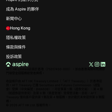
成為 Aspire 的夥伴
新聞中心
Hong Kong
隱私權政策
條款與條件
投訴政策
AFT HK Limited註冊於香港（75317450-000），並由香港海關和稅務部
門頒發金錢服務經營者牌照。
收益帳戶由 AFT HK Treasury Limited（「AFT Treasury」）於香港提
供。AFT Treasury 已獲 Securities and Futures Commission（證監
會）發牌（中央編號：BWA638），可從事第 1 類（證券交易）、第 4 類
（就證券提供意見）及第 9 類（資產管理）受規管活動。目前，AFT
Treasury 僅向客戶提供第 1 類及第 4 類服務，並計劃於未來提供第 9 類服
務。
©
2026
AFT HK Ltd. 版權所有。