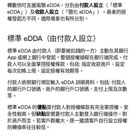
轉數快可支援兩類 eDDA，分別由
付款人設立
（「標準
eDDA」）及
收款人設立
（「簡化 eDDA」）。兩者的授
權發起方不同，適用場景也有所分別。
標準 eDDA（由付款人設立）
標準 eDDA 由付款人（即要被扣錢的一方）主動在其銀行
App 或網上銀行中發起。整個授權過程在銀行端完成，付
款人可以全面掌控授權條款，包括: 指定收款商戶、設定
每次扣帳上限、設定授權有效期等。
付款人依照銀行規定輸入 eDDA 詳細資料，包括: 付款人
的銀行戶口號碼、商戶的銀行戶口號碼、支付上限及次數
等。
標準 eDDA 的
優點
是付款人對授權條款有完全掌控權，安
全性較高。但
缺點
是需要付款人主動登入銀行端操作，對
於商戶而言，若客戶群龐大，逐一邀請客戶自行設立授權
的轉換率往往較低。