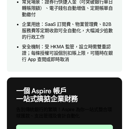
常見場景：證券行快捷入金（可突破銀行單日
轉賬限額）、電子錢包自動增值、定期帳單自
動繳付
企業用途：SaaS 訂閱費、物業管理費、B2B
服務費等定期收款可全自動化，大幅減少追數
的行政工作
安全機制：受 HKMA 監管，設立時需雙重認
證；每條授權可設個別扣賬上限，可隨時在銀
行 App 查閱或即時取消
一個 Aspire 帳戶
一站式搞掂企業財務
告別傳統銀行的繁瑣！Aspire 為你一站式整合環
球匯款、支出管理及會計自動化