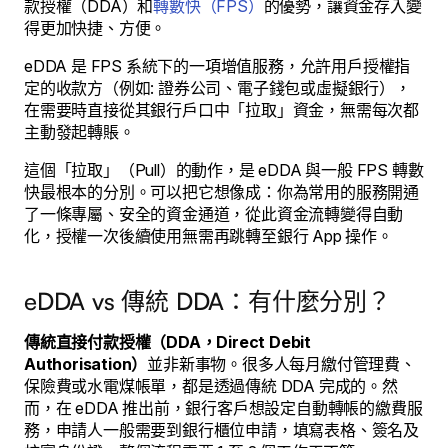
款授權（DDA）和
轉數快（FPS）
的優勢，讓資金存入變
得更加快捷、方便。
eDDA 是 FPS 系統下的一項增值服務，允許用戶授權指
定的收款方（例如: 證券公司、電子錢包或虛擬銀行），
在需要時直接從其銀行戶口中「拉取」資金，無需每次都
主動發起轉賬。
這個「拉取」（Pull）的動作，是 eDDA 與一般 FPS 轉數
快最根本的分別。可以把它想像成：你為常用的服務開通
了一條專屬、安全的資金通道，從此資金流轉變得自動
化，授權一次後續使用無需再跳轉至銀行 App 操作。
eDDA vs 傳統 DDA：有什麼分別？
傳統直接付款授權（DDA，Direct Debit
Authorisation）
並非新事物。很多人每月繳付管理費、
保險費或水電煤帳單，都是透過傳統 DDA 完成的。然
而，在 eDDA 推出前，銀行客戶想設定自動轉帳的繳費服
務，申請人一般需要到銀行櫃位申請，填寫表格、簽名及