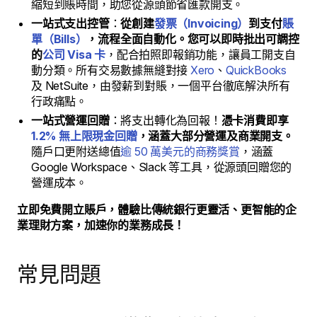
縮短到賬時間，助您從源頭節省匯款開支。
一站式支出控管
：
從創建
發票（Invoicing）
到支付
賬
單（Bills）
，流程全面自動化。您可以即時批出可調控
的
公司 Visa 卡
，配合拍照即報銷功能，讓員工開支自
動分類。所有交易數據無縫對接
Xero
、
QuickBooks
及 NetSuite，由發薪到對賬，一個平台徹底解決所有
行政痛點。
一站式營運回贈
：將支出轉化為回報！
憑卡消費即享
1.2% 無上限現金回贈
，涵蓋大部分營運及商業開支。
隨戶口更附送總值
逾 50 萬美元的商務獎賞
，涵蓋
Google Workspace、Slack 等工具，從源頭回贈您的
營運成本。
立即免費開立賬戶，體驗比傳統銀行更靈活、更智能的企
業理財方案，加速你的業務成長！
常見問題