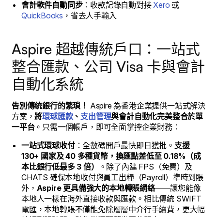
會計軟件自動同步
：收款記錄自動對接
Xero
或
QuickBooks
，省去人手輸入
Aspire 超越傳統戶口：一站式
整合匯款、公司 Visa 卡與會計
自動化系統
告別傳統銀行的繁瑣！
Aspire 為香港企業提供一站式解決
方案，
將
環球匯款
、
支出管理
與會計自動化完美整合於單
一平台
。只需一個帳戶，即可全面掌控企業財務：
一站式環球收付
：全數碼開戶最快即日獲批。
支援
130+ 國家及 40 多種貨幣，換匯點差低至 0.18%（成
本比銀行低最多 3 倍）
。除了內建 FPS（免費）及
CHATS 確保本地收付與員工出糧（Payroll）準時到賬
外，
Aspire 更具備強大的本地轉賬網絡
——讓您能像
本地人一樣在海外直接收款與匯款。相比傳統 SWIFT
電匯，本地轉賬不僅能免除層層中介行手續費，更大幅