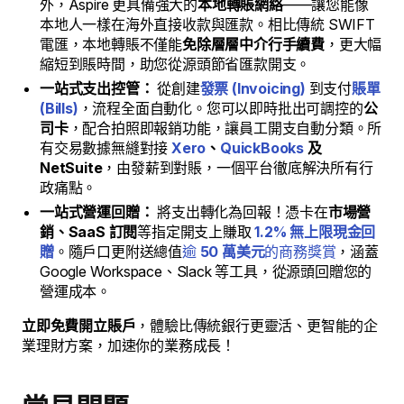
外，Aspire 更具備強大的
本地轉賬網絡
——讓您能像
本地人一樣在海外直接收款與匯款。相比傳統 SWIFT
電匯，本地轉賬不僅能
免除層層中介行手續費
，更大幅
縮短到賬時間，助您從源頭節省匯款開支。
一站式支出控管：
從創建
發票 (Invoicing)
到支付
賬單
(Bills)
，流程全面自動化。您可以即時批出可調控的
公
司卡
，配合拍照即報銷功能，讓員工開支自動分類。所
有交易數據無縫對接
Xero
、
QuickBooks
及
NetSuite
，由發薪到對賬，一個平台徹底解決所有行
政痛點。
一站式營運回贈：
將支出轉化為回報！憑卡在
市場營
銷、SaaS 訂閱
等指定開支上賺取
1.2% 無上限現金回
贈
。隨戶口更附送總值
逾
50 萬美元
的商務獎賞
，涵蓋
Google Workspace、Slack 等工具，從源頭回贈您的
營運成本。
立即免費開立賬戶
，體驗比傳統銀行更靈活、更智能的企
業理財方案，加速你的業務成長！