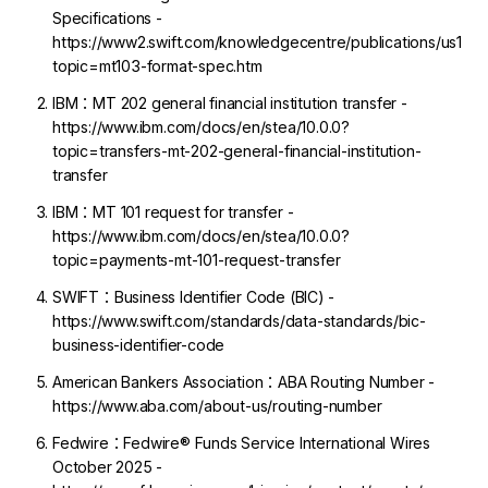
Specifications -
https://www2.swift.com/knowledgecentre/publications/us1m_
topic=mt103-format-spec.htm
IBM：MT 202 general financial institution transfer -
https://www.ibm.com/docs/en/stea/10.0.0?
topic=transfers-mt-202-general-financial-institution-
transfer
IBM：MT 101 request for transfer -
https://www.ibm.com/docs/en/stea/10.0.0?
topic=payments-mt-101-request-transfer
SWIFT：Business Identifier Code (BIC) -
https://www.swift.com/standards/data-standards/bic-
business-identifier-code
American Bankers Association：ABA Routing Number -
https://www.aba.com/about-us/routing-number
Fedwire：Fedwire® Funds Service International Wires
October 2025 -