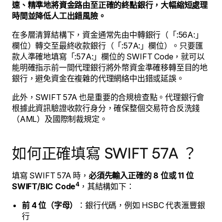
速、精準地將資金路由至正確的終點銀行，大幅縮短處理
時間並降低人工出錯風險。
在多層清算結構下，資金通常先由中轉銀行（「:56A:」
欄位）轉交至最終收款銀行（「:57A:」欄位）。只要匯
款人準確地填寫「:57A:」欄位的 SWIFT Code，就可以
能明確指示前一間代理銀行將外幣資金準確移轉至目的地
銀行，避免資金在複雜的代理網絡中出錯或延誤。
此外，SWIFT 57A 也是重要的合規檢查點。代理銀行會
根據此資訊驗證收款行身分，確保整個交易符合反洗錢
（AML）及國際制裁規定。
如何正確填寫 SWIFT 57A ？
填寫 SWIFT 57A 時，
必須先輸入正確的 8 位或 11 位
4
SWIFT/BIC Code
，其結構如下：
前 4 位（字母）
：銀行代碼，例如 HSBC 代表滙豐銀
行