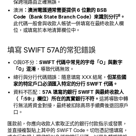
保跨境路由正確無誤。
澳洲
：澳洲電匯通常需要提供 6 位數的 BSB
8
Code（Bank State Branch Code）來識別分行
。
此代碼一般會與收款人帳號一併填寫在最終收款人欄
位，或填寫於本地清算欄位中。
填寫 SWIFT 57A的常犯錯誤
O與0不分：
SWIFT 代碼中常見的字母「O」與數字
「0」混淆
，導致代碼無效。
總行與分行代碼錯誤：隨意填寫 XXX 結尾，
但某些國
家的特定戶口必須匯入特定的分行 SWIFT 代碼。
資料不匹配：
57A 填寫的銀行 SWIFT 與最終收款人
（「:59:」欄位）所在的真實銀行不符。
這將導致中轉
行無法將資金對接，最終被扣除高昂手續費後退回原戶
口。
匯款前，你應向收款人索取正式的銀行付款指示或發票，
並直接複製貼上其中的 SWIFT Code。切勿憑記憶填寫，