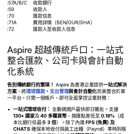
:57A/B/C
收款銀行
:59
收款人
:70
匯款信息
:71A
費用詳情（BEN/OUR/SHA）
:72
匯款人至收款人信息
Aspire 超越傳統戶口：一站式
整合匯款、公司卡與會計自動
化系統
告別傳統銀行的繁瑣！
Aspire 為香港企業提供
一站式解決
方案
，將
環球匯款
、
支出管理
與會計自動化
完美整合於單
一平台。只需一個帳戶，即可全面掌控企業財務：
一站式環球收付：
全數碼開戶最快即日獲批。支援
130+ 國家
及
40 多種貨幣
，換匯點差低至
0.18%
（成
本比銀行低最多
3 倍
）。除了內建
FPS (免費) 及
CHATS
確保本地收付與員工出糧（Payroll）準時到賬