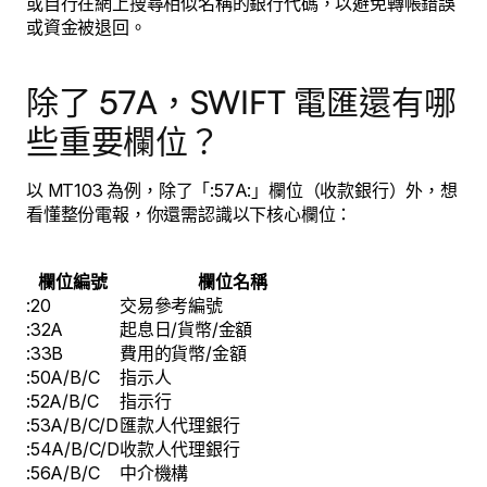
或自行在網上搜尋相似名稱的銀行代碼，以避免轉帳錯誤
或資金被退回。
除了 57A，SWIFT 電匯還有哪
些重要欄位？
以 MT103 為例，除了「:57A:」欄位（收款銀行）外，想
看懂整份電報，你還需認識以下核心欄位：
欄位編號
欄位名稱
:20
交易參考編號
:32A
起息日/貨幣/金額
:33B
費用的貨幣/金額
:50A/B/C
指示人
:52A/B/C
指示行
:53A/B/C/D
匯款人代理銀行
:54A/B/C/D
收款人代理銀行
:56A/B/C
中介機構