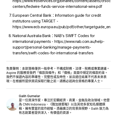
https://www.frbservices.org/binaries/content/assets/crsocms
centers/fedwire-funds-service-international-wire.pdf
European Central Bank：Information guide for credit
institutions using TARGET -
https://www.ecb.europa.eu/pub/pdf/other/targetguide_en.pd
National Australia Bank：NAB's SWIFT Codes for
international payments - https://www.nab.com.au/help-
support/personal-banking/manage-payments-
transfers/swift-codes-for-international-transfers
免責聲明：本部落格僅供一般參考，不構成財務、法律、稅務或專業建議。
Aspire 的服務受我們「
條款與條件
」和「
價格
」頁面中規定的條款約束。
我們不保證內容的準確性、完整性或及時性，並且過往結果不代表未來表
現。在根據所提供資訊採取行動之前，請務必諮詢合資格的專業人士。
Galih Gumelar
是一位資深作家，專注於宏觀經濟、商業、金融及政治領域。他曾
為 CNN Indonesia、《雅加達郵報》以及其他多家知名媒體撰
稿，擁有豐富的寫作經驗。憑藉廣泛的背景與視野，Galih 致力為
有志創業者提供深入、有價值的資源。