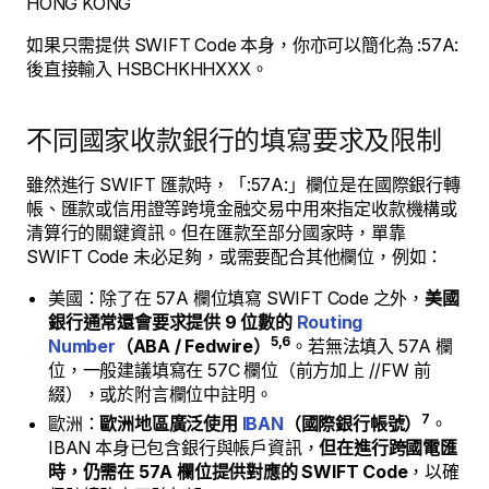
HONG KONG
如果只需提供 SWIFT Code 本身，你亦可以簡化為 :57A:
後直接輸入 HSBCHKHHXXX。
不同國家收款銀行的填寫要求及限制
雖然進行 SWIFT 匯款時，「:57A:」欄位是在國際銀行轉
帳、匯款或信用證等跨境金融交易中用來指定收款機構或
清算行的關鍵資訊。但在匯款至部分國家時，單靠
SWIFT Code 未必足夠，或需要配合其他欄位，例如：
美國：除了在 57A 欄位填寫 SWIFT Code 之外，
美國
銀行通常還會要求提供 9 位數的
Routing
5,6
Number
（ABA / Fedwire）
。若無法填入 57A 欄
位，一般建議填寫在 57C 欄位（前方加上 //FW 前
綴），或於附言欄位中註明。
7
歐洲：
歐洲地區廣泛使用
IBAN
（國際銀行帳號）
。
IBAN 本身已包含銀行與帳戶資訊，
但在進行跨國電匯
時，仍需在 57A 欄位提供對應的 SWIFT Code
，以確