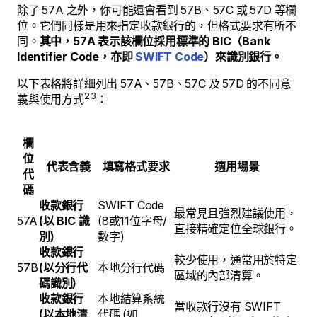
除了 57A 之外，你可能還會看到 57B、57C 或 57D 等欄
位。它們同樣是用來指定收款銀行的，但格式要求有所不
同。
其中，57A 表示該欄位採用標準的 BIC（Bank
Identifier Code，亦即
SWIFT Code
）來識別銀行。
以下表格將詳細列出 57A、57B、57C 及 57D 的不同意
2,3
義與使用方式
：
欄
位
代表含義
填寫格式要求
適用場景
代
碼
收款銀行
SWIFT Code
最常見且強烈建議使用，
57A
(以 BIC 識
(8或11位字母/
直接精確定位全球銀行。
別)
數字)
收款銀行
較少使用，通常用於特定
57B
(以分行代
本地分行代碼
區域的內部清算。
碼識別)
收款銀行
本地結算系統
當收款行沒有 SWIFT
(以本地清
代碼 (如