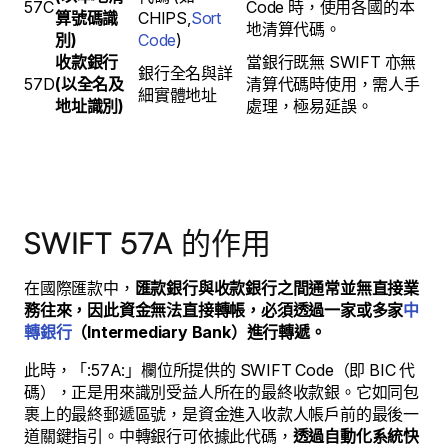
57C
Code 時，使用各國的本
算號碼識
CHIPS,
Sort
地清算代碼。
別)
Code
)
收款銀行
當銀行既無 SWIFT 亦無
銀行全名與詳
57D
(以全名及
清算代碼時使用，需人手
細實體地址
地址識別)
處理，極易延誤。
SWIFT 57A 的作用
在國際匯款中，
匯款銀行與收款銀行之間通常並無直接業
務往來，因此資金無法直接轉帳，必須透過一家或多家
中
轉銀行
（Intermediary Bank）進行轉遞。
此時，「:57A:」欄位所提供的 SWIFT Code（即 BIC 代
碼），正是用來識別受益人所在的最終收款銀。它如同包
裹上的最終郵遞區號，是資金進入收款人帳戶前的最後一
道關鍵指引。中轉銀行可依據此代碼，
透過自動化系統快