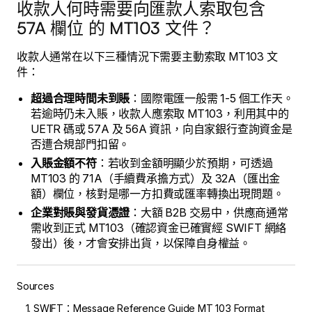
收款人何時需要向匯款人索取包含
57A 欄位 的 MT103 文件？
收款人通常在以下三種情況下需要主動索取 MT103 文
件：
超過合理時間未到賬
：國際電匯一般需 1-5 個工作天。
若逾時仍未入賬，收款人應索取 MT103，利用其中的
UETR 碼或 57A 及 56A 資訊，向自家銀行查詢資金是
否遭合規部門扣留。
入賬金額不符
：若收到金額明顯少於預期，可透過
MT103 的 71A（手續費承擔方式）及 32A（匯出金
額）欄位，核對是哪一方扣費或匯率轉換出現問題。
企業對賬與發貨憑證
：大額 B2B 交易中，供應商通常
需收到正式 MT103（確認資金已確實經 SWIFT 網絡
發出）後，才會安排出貨，以保障自身權益。
Sources
SWIFT：Message Reference Guide MT 103 Format