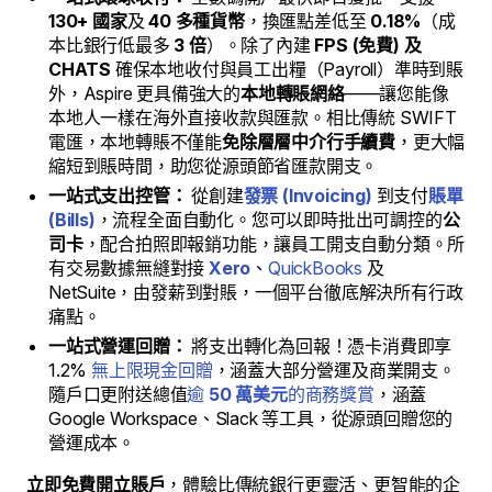
130+ 國家
及
40 多種貨幣
，換匯點差低至
0.18%
（成
本比銀行低最多
3 倍
）。除了內建
FPS (免費) 及
CHATS
確保本地收付與員工出糧（Payroll）準時到賬
外，Aspire 更具備強大的
本地轉賬網絡
——讓您能像
本地人一樣在海外直接收款與匯款。相比傳統 SWIFT
電匯，本地轉賬不僅能
免除層層中介行手續費
，更大幅
縮短到賬時間，助您從源頭節省匯款開支。
一站式支出控管：
從創建
發票 (Invoicing)
到支付
賬單
(Bills)
，流程全面自動化。您可以即時批出可調控的
公
司卡
，配合拍照即報銷功能，讓員工開支自動分類。所
有交易數據無縫對接
Xero
、
QuickBooks
及
NetSuite，由發薪到對賬，一個平台徹底解決所有行政
痛點。
一站式營運回贈：
將支出轉化為回報！憑卡消費即享
1.2%
無上限現金回贈
，涵蓋大部分營運及商業開支。
隨戶口更附送總值
逾
50 萬美元
的商務獎賞
，涵蓋
Google Workspace、Slack 等工具，從源頭回贈您的
營運成本。
立即免費開立賬戶
，體驗比傳統銀行更靈活、更智能的企