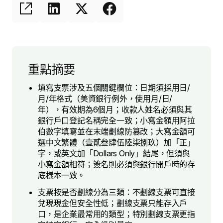
重點摘要
填寫支票涉及五個關鍵欄位：日期須採用日/
月/年格式（美資銀行例外，使用月/日/
年），有效期為6個月；收款人姓名必須與其
銀行戶口登記名稱完全一致；小寫金額用阿拉
伯數字填寫並在末端劃線防篡改；大寫金額可
選中文繁體（壹貳叁肆伍陸柒捌玖）加「正」
字，或英文加「Dollars Only」結尾，但須與
小寫金額相符；簽名則必須與銀行開戶時的存
底樣本一致。
支票按是否劃線分為三類：不劃線支票可直接
兌現現金但安全性低；劃線支票只能存入戶
口，是企業最常用的類型；特別劃線支票更指