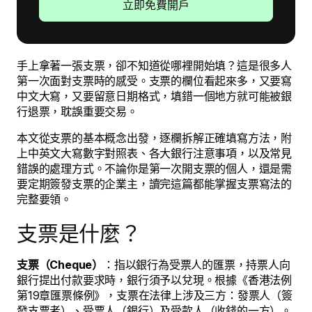
立即免費開戶
手上拿著一張支票，卻不知道從哪裡開始填？這是很多人
第一次面對支票時的感受。支票的欄位看起來多，又要寫
中文大寫，又要留意日期格式，填錯一個地方就可能被銀
行退票，耽誤重要交易。
本文從支票的基本概念出發，逐欄拆解正確填寫方法，附
上中英文大寫數字對照表、各大銀行注意事項，以及常見
錯誤的處理方式。不論你是第一次開支票的個人，還是需
要定期簽發支票的企業主，讀完這篇都能掌握支票寫法的
完整要領。
支票是什麼？
支票（Cheque）
：指以銀行為受票人的匯票，持票人向
銀行提出付款要求時，銀行須予以兌現。根據《香港法例
第19章匯票條例》，支票在法律上涉及三方：發票人（簽
發支票者）、受票人（銀行）及受款人（收錢的一方）。