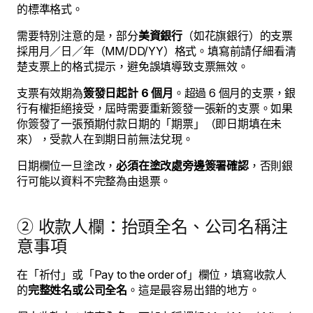
的標準格式。
需要特別注意的是，部分
美資銀行
（如花旗銀行）的支票
採用月／日／年（MM/DD/YY）格式。填寫前請仔細看清
楚支票上的格式提示，避免誤填導致支票無效。
支票有效期為
簽發日起計 6 個月
。超過 6 個月的支票，銀
行有權拒絕接受，屆時需要重新簽發一張新的支票。如果
你簽發了一張預期付款日期的「期票」（即日期填在未
來），受款人在到期日前無法兌現。
日期欄位一旦塗改，
必須在塗改處旁邊簽署確認
，否則銀
行可能以資料不完整為由退票。
② 收款人欄：抬頭全名、公司名稱注
意事項
在「祈付」或「Pay to the order of」欄位，填寫收款人
的
完整姓名或公司全名
。這是最容易出錯的地方。