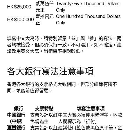
貳萬伍仟
Twenty-Five Thousand Dollars
HK$25,000
元正
Only
壹拾萬元
One Hundred Thousand Dollars
HK$100,000
正
Only
填寫中文大寫時，請特別留意「叁」與「參」的寫法，兩
者均被接受，但必須保持一致，不可混用。如不確定，建
議改用英文大寫，出錯機率相對較低。
各大銀行寫法注意事項
香港各大銀行的支票格式大致相同，但部分細節有所不
同，填寫前值得留意。
銀行
支票特點
填寫注意事項
中國銀行
支票設計以紅
中文大寫必須使用繁體字，收款
（中銀）
色調為主
人欄標示為「祈付」
滙豐銀行
支票設計以紅
建議使用藍色或黑色原子筆，金