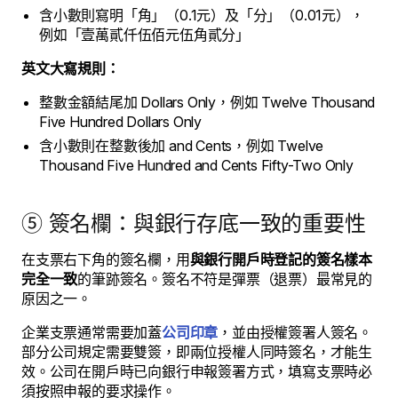
含小數則寫明「角」（0.1元）及「分」（0.01元），
例如「壹萬貳仟伍佰元伍角貳分」
英文大寫規則：
整數金額結尾加 Dollars Only，例如 Twelve Thousand
Five Hundred Dollars Only
含小數則在整數後加 and Cents，例如 Twelve
Thousand Five Hundred and Cents Fifty-Two Only
⑤ 簽名欄：與銀行存底一致的重要性
在支票右下角的簽名欄，用
與銀行開戶時登記的簽名樣本
完全一致
的筆跡簽名。簽名不符是彈票（退票）最常見的
原因之一。
企業支票通常需要加蓋
公司印章
，並由授權簽署人簽名。
部分公司規定需要雙簽，即兩位授權人同時簽名，才能生
效。公司在開戶時已向銀行申報簽署方式，填寫支票時必
須按照申報的要求操作。