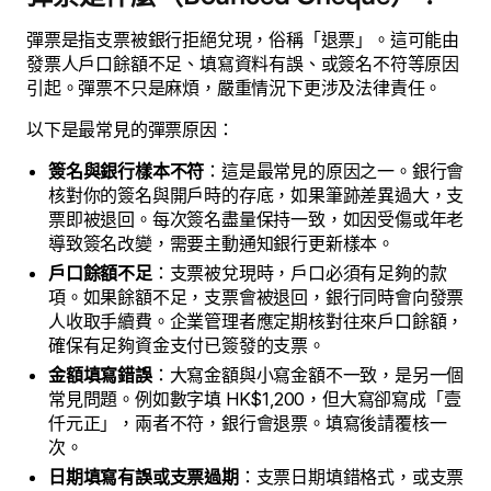
彈票是指支票被銀行拒絕兌現，俗稱「退票」。這可能由
發票人戶口餘額不足、填寫資料有誤、或簽名不符等原因
引起。彈票不只是麻煩，嚴重情況下更涉及法律責任。
以下是最常見的彈票原因：
簽名與銀行樣本不符
：這是最常見的原因之一。銀行會
核對你的簽名與開戶時的存底，如果筆跡差異過大，支
票即被退回。每次簽名盡量保持一致，如因受傷或年老
導致簽名改變，需要主動通知銀行更新樣本。
戶口餘額不足
：支票被兌現時，戶口必須有足夠的款
項。如果餘額不足，支票會被退回，銀行同時會向發票
人收取手續費。企業管理者應定期核對往來戶口餘額，
確保有足夠資金支付已簽發的支票。
金額填寫錯誤
：大寫金額與小寫金額不一致，是另一個
常見問題。例如數字填 HK$1,200，但大寫卻寫成「壹
仟元正」，兩者不符，銀行會退票。填寫後請覆核一
次。
日期填寫有誤或支票過期
：支票日期填錯格式，或支票