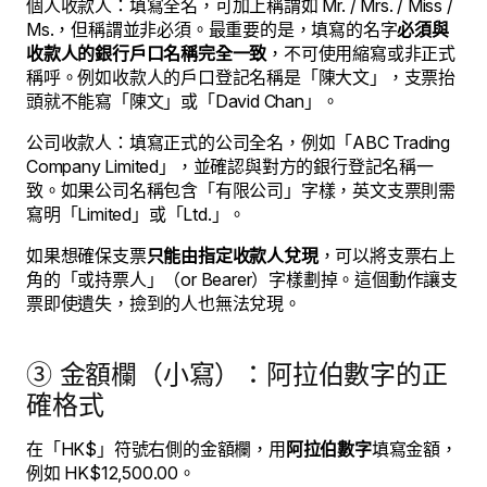
個人收款人：填寫全名，可加上稱謂如 Mr. / Mrs. / Miss /
Ms.，但稱謂並非必須。最重要的是，填寫的名字
必須與
收款人的銀行戶口名稱完全一致
，不可使用縮寫或非正式
稱呼。例如收款人的戶口登記名稱是「陳大文」，支票抬
頭就不能寫「陳文」或「David Chan」。
公司收款人：填寫正式的公司全名，例如「ABC Trading
Company Limited」，並確認與對方的銀行登記名稱一
致。如果公司名稱包含「有限公司」字樣，英文支票則需
寫明「Limited」或「Ltd.」。
如果想確保支票
只能由指定收款人兌現
，可以將支票右上
角的「或持票人」（or Bearer）字樣劃掉。這個動作讓支
票即使遺失，撿到的人也無法兌現。
③ 金額欄（小寫）：阿拉伯數字的正
確格式
在「HK$」符號右側的金額欄，用
阿拉伯數字
填寫金額，
例如 HK$12,500.00。