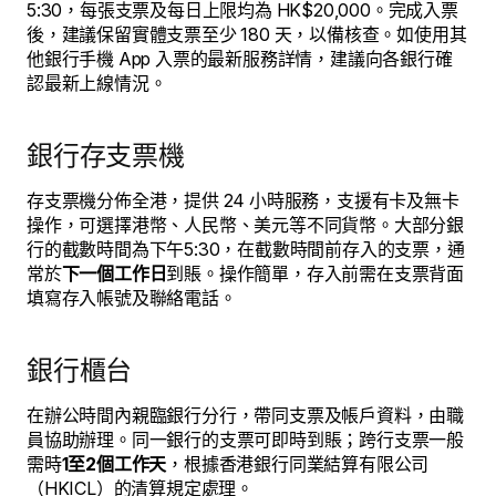
5:30，每張支票及每日上限均為 HK$20,000。完成入票
後，建議保留實體支票至少 180 天，以備核查。如使用其
他銀行手機 App 入票的最新服務詳情，建議向各銀行確
認最新上線情況。
銀行存支票機
存支票機分佈全港，提供 24 小時服務，支援有卡及無卡
操作，可選擇港幣、人民幣、美元等不同貨幣。大部分銀
行的截數時間為下午5:30，在截數時間前存入的支票，通
常於
下一個工作日
到賬。操作簡單，存入前需在支票背面
填寫存入帳號及聯絡電話。
銀行櫃台
在辦公時間內親臨銀行分行，帶同支票及帳戶資料，由職
員協助辦理。同一銀行的支票可即時到賬；跨行支票一般
需時
1至2個工作天
，根據香港銀行同業結算有限公司
（HKICL）的清算規定處理。