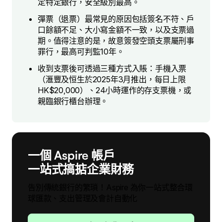
定特定銀行，安全級別最高。
彈票（退票）最常見的原因包括簽名不符、戶
口餘額不足、大小寫金額不一致，以及支票過
期。值得注意的是，故意簽發空頭支票屬刑事
罪行，最高可判監10年。
收到支票後可透過三種方式入賬：手機入票
（滙豐及恒生於2025年3月推出，每日上限
HK$20,000）、24小時運作的存支票機，或
親臨銀行櫃台辦理。
一個 Aspire 帳戶
一站式搞掂企業財務
告別傳統銀行的繁瑣！Aspire 為你一站式整合環
球匯款、支出管理及會計自動化