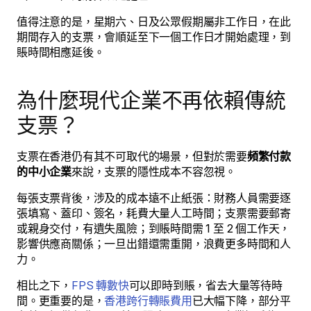
值得注意的是，星期六、日及公眾假期屬非工作日，在此
期間存入的支票，會順延至下一個工作日才開始處理，到
賬時間相應延後。
為什麼現代企業不再依賴傳統
支票？
支票在香港仍有其不可取代的場景，但對於需要
頻繁付款
的中小企業
來說，支票的隱性成本不容忽視。
每張支票背後，涉及的成本遠不止紙張：財務人員需要逐
張填寫、蓋印、簽名，耗費大量人工時間；支票需要郵寄
或親身交付，有遺失風險；到賬時間需 1 至 2 個工作天，
影響供應商關係；一旦出錯還需重開，浪費更多時間和人
力。
相比之下，
FPS 轉數快
可以即時到賬，省去大量等待時
間。更重要的是，
香港跨行轉賬費用
已大幅下降，部分平