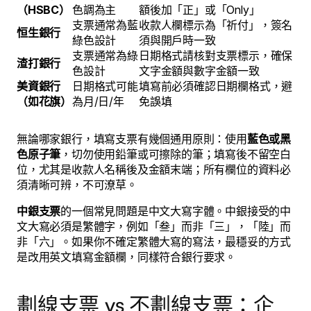
（HSBC）
色調為主
額後加「正」或「Only」
支票通常為藍
收款人欄標示為「祈付」，簽名
恒生銀行
綠色設計
須與開戶時一致
支票通常為綠
日期格式請核對支票標示，確保
渣打銀行
色設計
文字金額與數字金額一致
美資銀行
日期格式可能
填寫前必須確認日期欄格式，避
（如花旗）
為月/日/年
免誤填
無論哪家銀行，填寫支票有幾個通用原則：使用
藍色或黑
色原子筆
，切勿使用鉛筆或可擦除的筆；填寫後不留空白
位，尤其是收款人名稱後及金額末端；所有欄位的資料必
須清晰可辨，不可潦草。
中銀支票
的一個常見問題是中文大寫字體。中銀接受的中
文大寫必須是繁體字，例如「叁」而非「三」，「陸」而
非「六」。如果你不確定繁體大寫的寫法，最穩妥的方式
是改用英文填寫金額欄，同樣符合銀行要求。
劃線支票 vs 不劃線支票：企