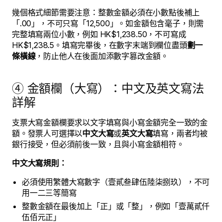
幾個格式細節需要注意：整數金額必須在小數點後補上
「.00」，不可只寫「12,500」。如金額包含毫子，則需
完整填寫兩位小數，例如 HK$1,238.50，不可寫成
HK$1,238.5。填寫完畢後，在數字末端到欄位盡頭
劃一
條橫線
，防止他人在後面加添數字篡改金額。
④ 金額欄（大寫）：中文及英文寫法
詳解
支票大寫金額欄要求以文字填寫與小寫金額完全一致的金
額。發票人可選擇以
中文大寫
或
英文大寫
填寫，兩者均被
銀行接受，但必須前後一致，且與小寫金額相符。
中文大寫規則：
必須使用繁體大寫數字（壹貳叁肆伍陸柒捌玖），不可
用一二三等簡寫
整數金額在最後加上「正」或「整」，例如「壹萬貳仟
伍佰元正」