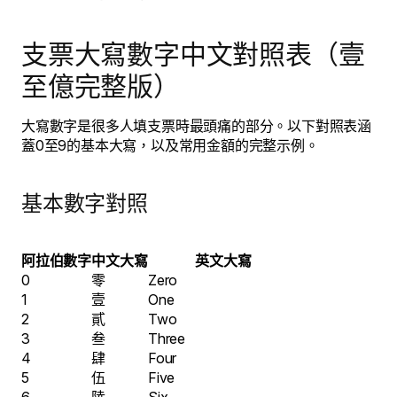
支票大寫數字中文對照表（壹
至億完整版）
大寫數字是很多人填支票時最頭痛的部分。以下對照表涵
蓋0至9的基本大寫，以及常用金額的完整示例。
基本數字對照
阿拉伯數字
中文大寫
英文大寫
0
零
Zero
1
壹
One
2
貳
Two
3
叁
Three
4
肆
Four
5
伍
Five
6
陸
Six