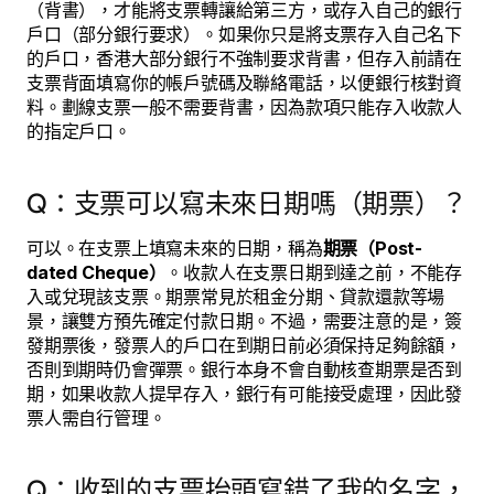
（背書），才能將支票轉讓給第三方，或存入自己的銀行
戶口（部分銀行要求）。如果你只是將支票存入自己名下
的戶口，香港大部分銀行不強制要求背書，但存入前請在
支票背面填寫你的帳戶號碼及聯絡電話，以便銀行核對資
料。劃線支票一般不需要背書，因為款項只能存入收款人
的指定戶口。
Q：支票可以寫未來日期嗎（期票）？
可以。在支票上填寫未來的日期，稱為
期票（Post-
dated Cheque）
。收款人在支票日期到達之前，不能存
入或兌現該支票。期票常見於租金分期、貸款還款等場
景，讓雙方預先確定付款日期。不過，需要注意的是，簽
發期票後，發票人的戶口在到期日前必須保持足夠餘額，
否則到期時仍會彈票。銀行本身不會自動核查期票是否到
期，如果收款人提早存入，銀行有可能接受處理，因此發
票人需自行管理。
Q：收到的支票抬頭寫錯了我的名字，