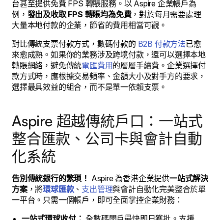
台甚至提供免費 FPS 轉賬服務。以 Aspire 企業帳戶為
例，
發出及收取 FPS 轉賬均為免費
，對於每月需要處理
大量本地付款的企業，節省的費用相當可觀。
對比傳統支票付款方式，數碼付款的
B2B 付款方法
已愈
來愈成熟。如果你的業務涉及跨境付款，還可以選擇本地
轉賬網絡，避免傳統
電匯費用
的層層手續費。企業選擇付
款方式時，應根據交易頻率、金額大小及對手方的要求，
選擇最具效益的組合，而不是單一依賴支票。
Aspire 超越傳統戶口：一站式
整合匯款、公司卡與會計自動
化系統
告別傳統銀行的繁瑣！
Aspire 為香港企業提供
一站式解決
方案
，將
環球匯款
、
支出管理
與會計自動化完美整合於單
一平台。只需一個帳戶，即可全面掌控企業財務：
一站式環球收付：
全數碼開戶最快即日獲批。支援