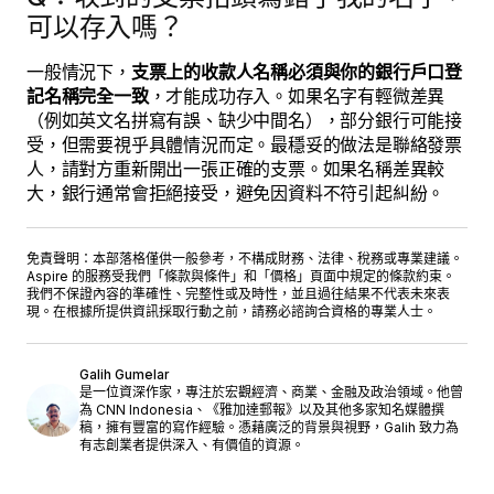
可以存入嗎？
一般情況下，
支票上的收款人名稱必須與你的銀行戶口登
記名稱完全一致
，才能成功存入。如果名字有輕微差異
（例如英文名拼寫有誤、缺少中間名），部分銀行可能接
受，但需要視乎具體情況而定。最穩妥的做法是聯絡發票
人，請對方重新開出一張正確的支票。如果名稱差異較
大，銀行通常會拒絕接受，避免因資料不符引起糾紛。
免責聲明：本部落格僅供一般參考，不構成財務、法律、稅務或專業建議。
Aspire 的服務受我們「
條款與條件
」和「
價格
」頁面中規定的條款約束。
我們不保證內容的準確性、完整性或及時性，並且過往結果不代表未來表
現。在根據所提供資訊採取行動之前，請務必諮詢合資格的專業人士。
Galih Gumelar
是一位資深作家，專注於宏觀經濟、商業、金融及政治領域。他曾
為 CNN Indonesia、《雅加達郵報》以及其他多家知名媒體撰
稿，擁有豐富的寫作經驗。憑藉廣泛的背景與視野，Galih 致力為
有志創業者提供深入、有價值的資源。