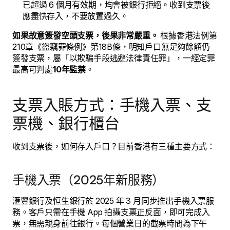
已超過 6 個月有效期，均會被銀行拒絕。收到支票後
應盡快存入，不要放置過久。
如果故意簽發空頭支票，後果非常嚴重。
根據香港法例第
210章《盜竊罪條例》第18B條，明知戶口無足夠餘額仍
簽發支票，屬「以欺騙手段逃避法律責任罪」，一經定罪
最高可判處
10年監禁
。
支票入賬方式：手機入票、支
票機、銀行櫃台
收到支票後，如何存入戶口？目前香港有三種主要方式：
手機入票（2025年新服務）
滙豐銀行及恒生銀行於 2025 年 3 月同步推出手機入票服
務。客戶只需在手機 App 拍攝支票正反面，即可完成入
票，無需親身前往銀行。每個營業日的截票時間為下午