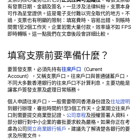
有發票日期、金額及簽名，一旦涉及法律糾紛，支票本身
可作為呈堂證供。這是電子支付難以完全取代的地方。不
過，支票也有明顯的限制：填寫費時、容易出錯、到賬時
間需1至2個工作天，企業若需大量付款，效率遠不如 FPS
即時轉賬。這一點我們在文章後段會詳細比較。
填寫支票前要準備什麼？
要簽發支票，必須先持有
往來戶口
（Current
Account），又稱支票戶口。往來戶口與普通儲蓄戶口，
不同大多數香港銀行的往來戶口不計算利息，主要功能是
讓客戶簽發支票及處理日常賬務。
個人申請往來戶口，一般需要帶同香港身份證及
住址證明
到銀行辦理，審批時間約1至3個工作天。企業開立往來戶
口則需要提交商業登記證、
公司章程
及授權簽署人資料，
部分銀行對中小企業的審批要求較為嚴格。如果你正在考
慮為公司
開立商業銀行帳戶
，建議先了解清楚各銀行的要
求及所需文件。