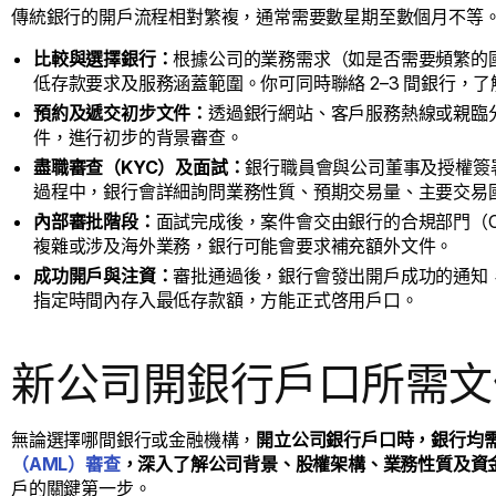
傳統銀行的開戶流程相對繁複，通常需要數星期至數個月不等
比較與選擇銀行：
根據公司的業務需求（如是否需要頻繁的
低存款要求及服務涵蓋範圍。你可同時聯絡 2–3 間銀行，
預約及遞交初步文件：
透過銀行網站、客戶服務熱線或親臨
件，進行初步的背景審查。
盡職審查（KYC）及面試：
銀行職員會與公司董事及授權簽
過程中，銀行會詳細詢問業務性質、預期交易量、主要交易
內部審批階段：
面試完成後，案件會交由銀行的合規部門（Compl
複雜或涉及海外業務，銀行可能會要求補充額外文件。
成功開戶與注資：
審批通過後，銀行會發出開戶成功的通知
指定時間內存入最低存款額，方能正式啓用戶口。
新公司開銀行戶口所需文
無論選擇哪間銀行或金融機構，
開立公司銀行戶口時，銀行均
（AML）審查
，深入了解公司背景、股權架構、業務性質及資
戶的關鍵第一步。