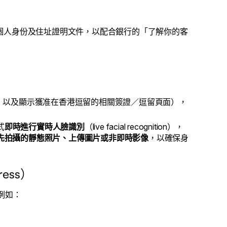
個人身份及住址證明文件，以配合銀行的「了解你的客
age，以及顯示獲准在香港逗留的相關簽證／逗留頁面），
式
即時進行實時人臉識別
（live facial recognition），
先拍攝的靜態照片、上傳圖片或非即時影像
，以確保身
ress）
例如：