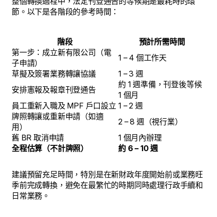
整個轉換過程中，法定刊登通告的等候期是最耗時的環
節。以下是各階段的參考時間：
階段
預計所需時間
第一步：成立新有限公司（電
1 – 4 個工作天
子申請）
草擬及簽署業務轉讓協議
1 – 3 週
約 1 週準備，刊登後等候
安排憲報及報章刊登通告
1 個月
員工重新入職及 MPF 戶口設立
1 – 2 週
牌照轉讓或重新申請（如適
2 – 8 週（視行業）
用）
舊 BR 取消申請
1 個月內辦理
全程估算（不計牌照）
約 6 – 10 週
建議預留充足時間，特別是在新財政年度開始前或業務旺
季前完成轉換，避免在最繁忙的時期同時處理行政手續和
日常業務。