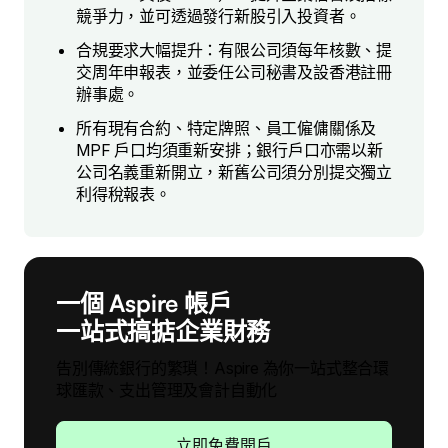
競爭力，並可透過發行新股引入投資者。
合規要求大幅提升：有限公司須每年核數、提
交周年申報表，並委任公司秘書及設香港註冊
辦事處。
所有現有合約、特定牌照、員工僱傭關係及
MPF 戶口均須重新安排；銀行戶口亦需以新
公司名義重新開立，新舊公司須分別提交獨立
利得稅報表。
一個 Aspire 帳戶
一站式搞掂企業財務
告別傳統銀行的繁瑣！Aspire 為你一站式整合環
球匯款、支出管理及會計自動化
立即免費開戶