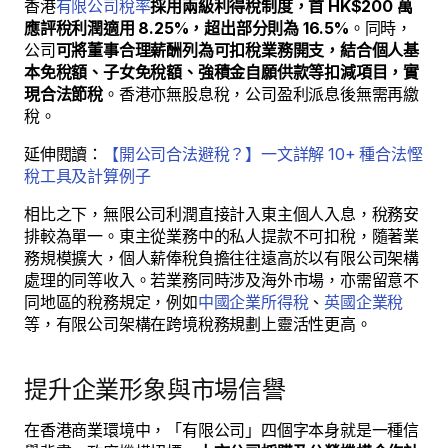
香港
有限公司稅率
採用兩級利得稅制度，首 HK$200 萬
應評稅利潤適用 8.25%，超出部分則為 16.5%
。同時，
公司
可將董事合理薪酬列為可扣稅業務開支，結合個人基
本免稅額、子女免稅額、強積金自願供款等扣減項目，實
現合法節稅
。香港亦無股息稅，公司盈利派息後無需再繳
稅。
延伸閱讀：
【開公司合法避稅？】一文詳解 10+ 種合法慳
稅工具及計算例子
相比之下，無限公司利潤直接計入東主個人入息，稅務安
排較為單一。東主從業務中的私人提款不可扣稅，隨著業
務規模擴大，個人薪俸稅負擔往往遠高於以有限公司架構
處理的同等收入。若業務同時涉及海外市場，亦需留意不
同地區的稅務規定，例如
中國企業所得稅
、
英國企業稅
等，有限公司架構在跨境稅務規劃上靈活性更高。
提升企業形象與市場信譽
在香港商業環境中，「有限公司」四個字本身就是一種信