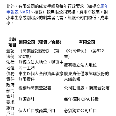
此外，有限公司的成立手續及每年行政要求（如提交
周年
申報表 NAR1
、核數）較無限公司繁複，費用亦較高。對
小本生意或剛起步的創業者而言，無限公司門檻低、成本
少。
比較
無限公司（獨資／合夥）
有限公司
項目
登記
《商業登記條例》（第
《公司條例》（第622
法例
310章）
章）
法律
無獨立法人地位，與東主
擁有獨立法人地位
地位
同一主體
債務
東主以個人全部資產承擔
股東責任僅限認購股份的
責任
無限責任
未繳款額
政府
稅務局商業登記署
公司註冊處 + 商業登記署
部門
審計
無須審計
每年須聘 CPA 核數
要求
銀行
個人戶口或商業戶口
必須獨立公司戶口
戶口