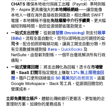
CHATS
確保本地收付與員工出糧（Payroll）準時到賬
外，Aspire 更具備強大的
本地轉賬網絡
——讓您能像
本地人一樣在海外直接收款與匯款。相比傳統 SWIFT
電匯，本地轉賬不僅能
免除層層中介行手續費
，更大幅
縮短到賬時間，助您從源頭節省匯款開支。
一站式支出控管：
從創建
發票 (Invoicing)
到支付
賬單
(Bills)
，流程全面自動化。您可以即時批出可調控的
公
司卡
，配合拍照即報銷功能，讓員工開支自動分類。所
有交易數據無縫對接
Xero
、
QuickBooks
及
NetSuite，由發薪到對賬，一個平台徹底解決所有行政
痛點。
一站式營運回贈：
將支出轉化為回報！憑卡在
市場營
銷、SaaS 訂閱
等指定開支上賺取
1.2% 無上限現金回
贈
。隨戶口更附送總值
逾
50 萬美元
的商務獎賞
，涵蓋
Google Workspace、Slack 等工具，從源頭回贈您的
營運成本。
立即免費開立賬戶
，體驗比傳統銀行更靈活、更智能的企
業理財方案，加速你的業務成長！