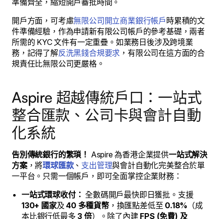
準備齊全，縮短開戶審批時間。
開戶方面，可考慮
無限公司開立商業銀行帳戶
時累積的文
件準備經驗，作為申請新有限公司帳戶的參考基礎，兩者
所需的 KYC 文件有一定重疊。如業務日後涉及跨境業
務，記得了解
反洗黑錢合規要求
，有限公司在這方面的合
規責任比無限公司更嚴格。
Aspire 超越傳統戶口：一站式
整合匯款、公司卡與會計自動
化系統
告別傳統銀行的繁瑣！
Aspire 為香港企業提供
一站式解決
方案
，將
環球匯款
、
支出管理
與會計自動化完美整合於單
一平台。只需一個帳戶，即可全面掌控企業財務：
一站式環球收付：
全數碼開戶最快即日獲批。支援
130+ 國家
及
40 多種貨幣
，換匯點差低至
0.18%
（成
本比銀行低最多
3 倍
）。除了內建
FPS (免費) 及