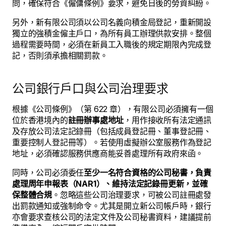
問，確保符合《僱傭條例》要求，避免日後的勞資糾紛。
另外，新有限公司須以公司名義向積金局登記，重新開設
獨立的強積金僱主戶口，為所有員工辦理供款安排。整個
過程需要時間，必須在新員工入職後的規定期限內完成登
記，否則須承擔相關罰款。
公司銀行戶口與公司治理要求
根據《公司條例》（第 622 章），有限公司必須擁有一個
位於香港境內的
註冊辦事處地址
，用作接收所有法定通訊
及存放公司法定記錄冊（包括成員登記冊、董事登記冊、
重要控制人登記冊等）。若使用虛擬辦公室服務作為登記
地址，必須確認服務供應商能妥善處理所有政府來函。
同時，公司必須委任
至少一名符合資格的公司秘書，負責
處理周年申報表（NAR1）、維持法定記錄冊更新，並確
保整體合規
。忽略這些公司治理要求，可被公司註冊處發
出罰款通知或強制命令。尤其是開立新公司帳戶時，銀行
亦會要求查核公司的法定文件及公司秘書資料，建議提前