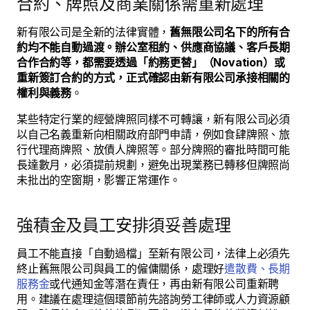
合約、牌照及商業關係需重新處理
新有限公司是全新的法律實體，
舊無限公司名下的所有合
約均不能自動過渡。辦公室租約、供應商協議、客戶長期
合作合約等，都需要透過「約務更替」（Novation）或
重新簽訂合約的方式，正式確認由新有限公司承接相關的
權利與義務
。
某些特定行業的經營牌照同樣不可轉讓，新有限公司必須
以自己名義重新向相關政府部門申請，例如食肆牌照、旅
行代理商牌照、放債人牌照等。部分牌照的審批時間可能
長達數月，必須提前規劃，避免出現業務已轉移但牌照尚
未批出的空窗期，影響正常運作。
強積金及員工安排須妥善處理
員工不能直接「自動過檔」至新有限公司，法律上必須先
終止舊無限公司與員工的僱傭關係，處理好
遣散費、長期
服務金
或代通知金等潛在責任，再由新有限公司重新聘
用。建議在處理這個環節前先諮詢勞工律師或人力資源顧