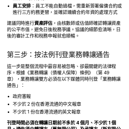
員工安排
：員工不能自動過檔，需重新簽署僱傭合約或
進行三方約務更替，並確認連續合約年資的處理方式
建議同時進行
資產評估
，由核數師或估值師確認轉讓資產
的公平市值，避免日後稅務爭議。協議的細節愈清晰，日
後的審計工作和稅務申報就愈順暢。
第三步：按法例刊登業務轉讓通告
這一步是整個流程中最容易被忽略、卻最關鍵的法律程
序。根據《業務轉讓（債權人保障）條例》（第 49
章），業務轉讓雙方必須在以下媒體同時刊登「業務轉讓
通告」：
政府憲報
不少於 2 份在香港流通的中文報章
不少於 1 份在香港流通的英文報章
刊登時間必須在轉讓日期前不多於 4 個月、不少於 1 個