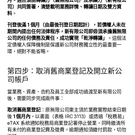
月。通告須由轉讓方（舊無限公司）及承讓方（新有限公
司）共同簽署，清楚載明業務詳情、轉讓日期及雙方資
料
。
刊登後滿 1 個月（由最後刊登日期起計），若債權人未在
期間內提出任何法律程序，新有限公司即毋須承擔舊無限
公司的任何債務及責任，成功實現「乾淨轉讓」
。這個法
定債權人保障機制是保護新公司財務獨立性的最重要一
環，絕對不能省略。
第四步：取消舊商業登記及開立新公
司帳戶
當業務、資產、合約及員工全部成功過渡至新有限公司
後，需要同步完成兩件事：
取消舊商業登記
：原無限公司東主須於業務實際結束日期
後
1 個月內
，以書面（表格 IRC 3113）或透過「稅務易」
eTAX 系統通知稅務局商業登記署停止營業，同時繳清所
有未付的商業登記費及徵費。逾期通知須繳付罰款，切勿