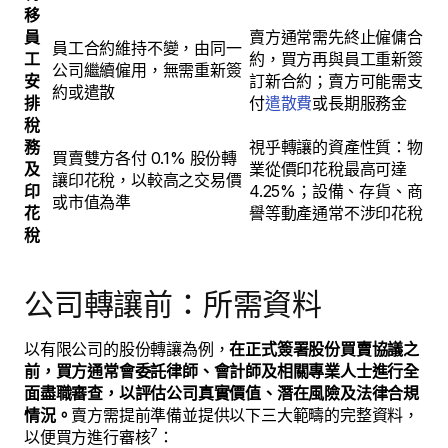
移
員
賣方通常需先終止僱傭合
員工合約維持不變，由同一
工
約，買方再與員工重新簽
公司繼續僱用，無需重新簽
安
訂新合約；賣方可能需支
約或遣散
排
付
遣散費
或長期服務金
稅
務
視乎轉讓的資產性質：物
買賣雙方各付 0.1% 股份轉
及
業從價印花稅最高可達
讓印花稅，以較高之交易價
印
4.25%；設備、存貨、商
或市值為準
花
譽等動產通常不涉印花稅
稅
公司轉讓前：所需資料
以有限公司的股份轉讓為例，
在正式簽署股份買賣協議之
前，買方通常會委託律師、會計師及相關專業人士進行全
面盡職審查，以評估公司真實價值、潛在風險及法律合規
情況。
賣方需提前準備並提供以下三大範疇的完整資料，
7
以便買方進行審核
：