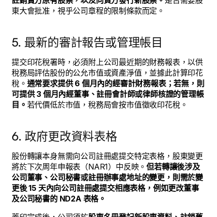
註銷賣方原有股票，以及向買方發行新股票。
是否需要股
東大會批准，視乎公司章程的限制條款而定。
5. 最新的審計報告或管理帳目
提交印花稅署時，必須附上公司最近期的財務報表，以供
稅務局評估股份的公允市值或資產淨值，並據此計算印花
稅。
通常要求提供 6 個月內的經審計財務報表；若無，則
可提供 3 個月內經董事、註冊會計師或律師核證的管理帳
目。
若代價低於市值，稅務局會按市值徵收印花稅。
6. 政府更改資料表格
股份轉讓本身無需向公司註冊處提交特定表格，股東變更
將於下次周年申報表（NAR1）中反映。
但若轉讓後涉及
公司董事、公司秘書或註冊辦事處地址的變更，則需於變
更後 15 天內向公司註冊處提交相應表格，例如更改董事
及公司秘書的 ND2A 表格。