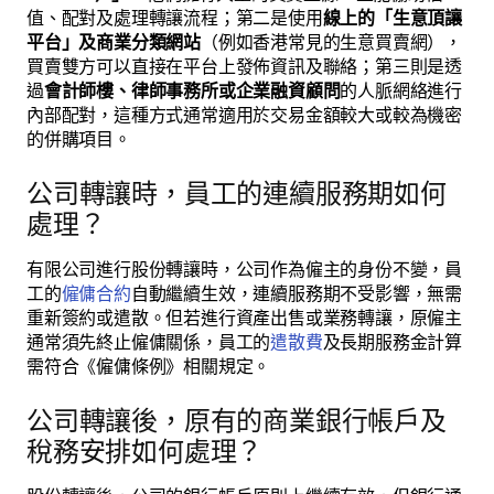
值、配對及處理轉讓流程；第二是使用
線上的「生意頂讓
平台」及商業分類網站
（例如香港常見的生意買賣網），
買賣雙方可以直接在平台上發佈資訊及聯絡；第三則是透
過
會計師樓、律師事務所或企業融資顧問
的人脈網絡進行
內部配對，這種方式通常適用於交易金額較大或較為機密
的併購項目。
公司轉讓時，員工的連續服務期如何
處理？
有限公司進行股份轉讓時，公司作為僱主的身份不變，員
工的
僱傭合約
自動繼續生效，連續服務期不受影響，無需
重新簽約或遣散。但若進行資產出售或業務轉讓，原僱主
通常須先終止僱傭關係，員工的
遣散費
及長期服務金計算
需符合《僱傭條例》相關規定。
公司轉讓後，原有的商業銀行帳戶及
稅務安排如何處理？