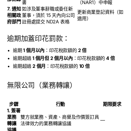
書
（NAR1）中申報
7. 通知
如涉及董事辭職或委任新
更新商業登記資料（如
相關政
董事，須於 15 天內向公司
適用）
府部門
註冊處提交 ND2A 表格
逾期加蓋印花罰款：
逾期
1 個月以內
：印花稅款額的
2 倍
逾期超過
1 個月但 2 個月以內
：印花稅款額的
4 倍
逾期超過
2 個月
：印花稅款額的
10 倍
無限公司（業務轉讓）
步驟
行動
期限要求
1. 簽署
業務
雙方就業務、資產、商譽及作價簽訂具
—
轉讓
法律效力的業務轉讓協議
協議