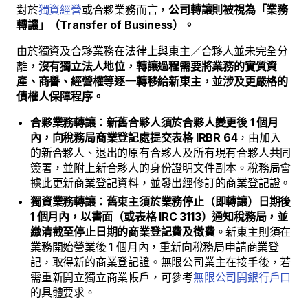
對於
獨資經營
或合夥業務而言，
公司轉讓則被視為「業務
轉讓」（Transfer of Business）。
由於獨資及合夥業務在法律上與東主／合夥人並未完全分
離
，沒有獨立法人地位，轉讓過程需要將業務的實質資
產、商譽、經營權等逐一轉移給新東主，並涉及更嚴格的
債權人保障程序。
合夥業務轉讓
：
新舊合夥人須於合夥人變更後 1 個月
內，向稅務局商業登記處提交表格 IRBR 64
，由加入
的新合夥人、退出的原有合夥人及所有現有合夥人共同
簽署，並附上新合夥人的身份證明文件副本。稅務局會
據此更新商業登記資料，並發出經修訂的商業登記證。
獨資業務轉讓
：
舊東主須於業務停止（即轉讓）日期後
1 個月內，以書面（或表格 IRC 3113）通知稅務局，並
繳清截至停止日期的商業登記費及徵費
。新東主則須在
業務開始營業後 1 個月內，重新向稅務局申請商業登
記，取得新的商業登記證。無限公司業主在接手後，若
需重新開立獨立商業帳戶，可參考
無限公司開銀行戶口
的具體要求。