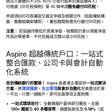
個法人團體的不少於 90% 已發行股本的實益擁有人），
可根據《印花稅條例》第 45 條申請
豁免繳付印花稅
。
申請須向印花稅署提交裁定申請及相關文件（如股權結構
圖、集團組織架構等）。審批期間無需先行繳付印花稅。
注意：
若協議作價低於資產淨值，稅務局仍會以資產淨值
作為計算基準，不可低報成交價以減少印花稅。
Aspire 超越傳統戶口：一站式
整合匯款、公司卡與會計自動
化系統
告別傳統銀行的繁瑣！
Aspire 為香港企業提供
一站式解決
方案
，將
環球匯款
、
支出管理
與會計自動化
完美整合於單
一平台。只需一個帳戶，即可全面掌控企業財務：
一站式環球收付：
全數碼開戶最快即日獲批。支援
130+ 國家
及
40 多種貨幣
，換匯點差低至
0.18%
（成