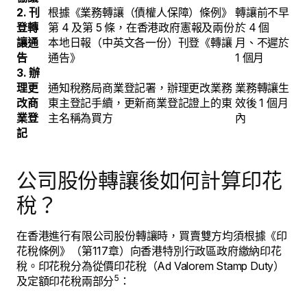
2. 刊
根據《業務轉讓（債權人保障）條例》
轉讓前不早
登轉
第 4 及第 5 條，在香港政府憲報及兩份
於 4 個
讓通
本地日報（中英文各一份）刊登《轉讓
月、不遲於
告
通告》
1 個月
3. 辦
理更
通知稅務局商業登記署，辦理更改業務
業務轉讓生
改商
東主登記手續，更新商業登記證上的東
效後 1 個月
業登
主名稱為買方
內
記
公司股份轉讓後如何計算印花
稅？
在香港進行有限公司股份轉讓時，買賣雙方均須根據《印
花稅條例》（第117章）向香港特別行政區政府繳納印花
稅。印花稅分為從價印花稅（Ad Valorem Stamp Duty）
5
及定額印花稅兩部分
：