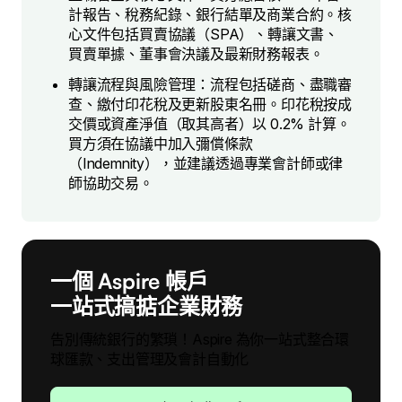
計報告、稅務紀錄、銀行結單及商業合約。核
心文件包括買賣協議（SPA）、轉讓文書、
買賣單據、董事會決議及最新財務報表。
轉讓流程與風險管理：流程包括磋商、盡職審
查、繳付印花稅及更新股東名冊。印花稅按成
交價或資產淨值（取其高者）以 0.2% 計算。
買方須在協議中加入彌償條款
（Indemnity），並建議透過專業會計師或律
師協助交易。
一個 Aspire 帳戶
一站式搞掂企業財務
告別傳統銀行的繁瑣！Aspire 為你一站式整合環
球匯款、支出管理及會計自動化