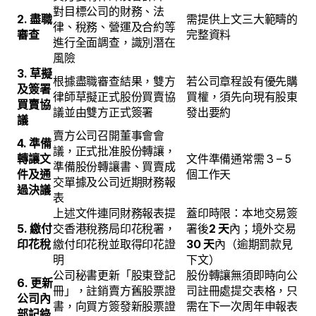
對目標公司的財務、法
2. 盡職
需提供上文三大範疇的
律、稅務、營運及合約等
審查
完整資料
進行全面調查，識別潛在
風險
3. 草擬
根據盡職審查結果，雙方
若公司章程設有優先購
及簽署
律師草擬正式股份買賣協
買權，須先向現有股東
買賣協
議並由雙方正式簽署
發出要約
議
賣方公司召開董事會會
4. 準備
議，正式批准股份轉讓，
轉讓文
文件準備通常需 3 – 5
準備股份轉讓書、買賣成
件及通
個工作天
交單據及公司近期財務報
過決議
表
上述文件連同財務報表提
蓋印時限：本地交易簽
5. 繳付
交香港稅務局印花稅署，
署後
2 天
內；境外交易
印花稅
繳付印花稅並取得印花證
30 天
內（逾期罰款見
明
下文）
公司秘書更新「股東登記
股份轉讓無須即時向公
6. 更新
冊」，註銷賣方舊股票證
司註冊處提交表格，只
公司內
書，向買方簽發新股票證
需在下一次周年申報表
部記錄