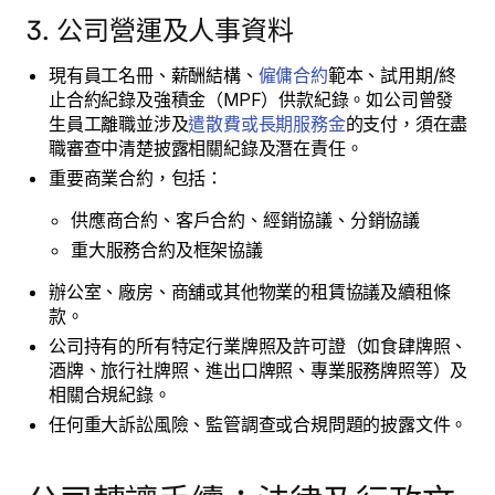
3. 公司營運及人事資料
現有員工名冊、薪酬結構、
僱傭合約
範本、試用期/終
止合約紀錄及強積金（MPF）供款紀錄。如公司曾發
生員工離職並涉及
遣散費或長期服務金
的支付，須在盡
職審查中清楚披露相關紀錄及潛在責任。
重要商業合約，包括：
供應商合約、客戶合約、經銷協議、分銷協議
重大服務合約及框架協議
辦公室、廠房、商舖或其他物業的租賃協議及續租條
款。
公司持有的所有特定行業牌照及許可證（如食肆牌照、
酒牌、旅行社牌照、進出口牌照、專業服務牌照等）及
相關合規紀錄。
任何重大訴訟風險、監管調查或合規問題的披露文件。