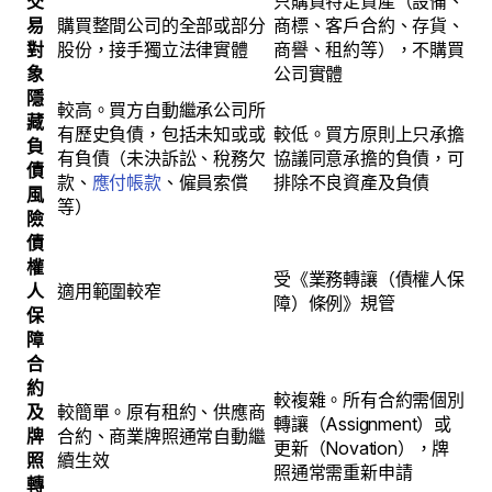
交
只購買特定資產（設備、
易
購買整間公司的全部或部分
商標、客戶合約、存貨、
對
股份，接手獨立法律實體
商譽、租約等），不購買
象
公司實體
隱
較高。買方自動繼承公司所
藏
有歷史負債，包括未知或或
較低。買方原則上只承擔
負
有負債（未決訴訟、稅務欠
協議同意承擔的負債，可
債
款、
應付帳款
、僱員索償
排除不良資產及負債
風
等）
險
債
權
受《業務轉讓（債權人保
人
適用範圍較窄
障）條例》規管
保
障
合
約
較複雜。所有合約需個別
及
較簡單。原有租約、供應商
轉讓（Assignment）或
牌
合約、商業牌照通常自動繼
更新（Novation），牌
照
續生效
照通常需重新申請
轉