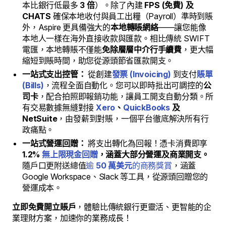
本比銀行低最多
3 倍
）。除了內建
FPS (免費) 及
CHATS
確保本地收付與員工出糧（Payroll）準時到賬
外，Aspire 更具備強大的
本地轉賬網絡
——讓您能像
本地人一樣在海外直接收款與匯款。相比傳統 SWIFT
電匯，本地轉賬不僅能
免除層層中介行手續費
，更大幅
縮短到賬時間，助您從源頭節省匯款開支。
一站式支出控管：
從創建
發票 (Invoicing)
到支付
賬單
(Bills)
，流程全面自動化。您可以即時批出可調控的
公
司卡
，配合拍照即報銷功能，讓員工開支自動分類。所
有交易數據無縫對接
Xero
、
QuickBooks
及
NetSuite
，由發薪到對賬，一個平台徹底解決所有行
政痛點。
一站式營運回贈：
將支出轉化為回報！憑卡消費即享
1.2%
無上限現金回贈
，涵蓋大部分營運及商業開支。
隨戶口更附送總值
逾
50 萬美元
的商務獎賞
，涵蓋
Google Workspace、Slack 等工具，從源頭回贈您的
營運成本。
立即免費開立賬戶
，體驗比傳統銀行更靈活、更智能的企
業理財方案，加速你的業務成長！