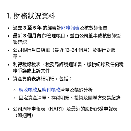
1. 財務狀況資料
過去
3 至 5 年
的經審計
財務報表
及核數師報告
最近
3 個月內
的管理帳目，並由公司董事或核數師簽
署確認
公司銀行戶口結單（最近 12–24 個月）及銀行對賬
單。
利得稅報稅表、稅務局評稅通知書、繳稅紀錄及任何稅
務爭議或上訴文件
資產負債表詳細明細，包括：
應收帳款
及
應付帳款
清單及帳齡分析
固定資產清單、存貨明細、投資及關聯方交易紀錄
公司周年申報表（NAR1）及最近的股份配發申報表
（如適用）