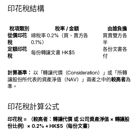
印花稅結構
稅項類別
稅率 / 金額
由誰負擔
從價印花
總稅率 0.2%（買、賣方各
買賣雙方各
稅
0.1%）
半
定額印花
各份文書各
每份轉讓文書 HK$5
稅
付
計算基準：
以「轉讓代價（Consideration）」或「所轉
讓股份所代表的資產淨值（NAV）」兩者之中的
較高者
為
準。
印花稅計算公式
印花稅 = （較高者：轉讓代價 或 公司資產淨值 × 轉讓股
份比例）× 0.2% + HK$5（每份文書）