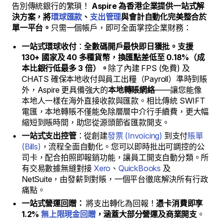
告別傳統銀行的繁瑣！
Aspire 為香港企業提供一站式解
決方案，將
環球匯款
、
支出管理
與會計自動化完美整合於
單一平台。
只需一個帳戶，即可全面掌控企業財務：
一站式環球收付
：
全數碼開戶最快即日獲批。支援
130+ 國家及 40 多種貨幣，換匯點差低至 0.18%（成
本比銀行低最多 3 倍）。
除了內建 FPS (免費) 及
CHATS 確保本地收付與員工出糧（Payroll）準時到賬
外，Aspire 更具備強大的
本地轉賬網絡
——讓您能像
本地人一樣在海外直接收款與匯款。相比傳統 SWIFT
電匯，本地轉賬不僅能免除層層中介行手續費，更大幅
縮短到賬時間，助您從源頭節省匯款開支。
一站式支出控管
：從創建
發票 (Invoicing)
到支付
賬單
(Bills)
，流程全面自動化。您可以即時批出可調控的公
司卡，配合拍照即報銷功能，讓員工開支自動分類。所
有交易數據無縫對接
Xero
、
QuickBooks
及
NetSuite，由發薪到對賬，一個平台徹底解決所有行政
痛點。
一站式營運回贈：
將支出轉化為回報！
憑卡消費即享
1.2%
無上限現金回贈
，涵蓋大部分營運及商業開支
。