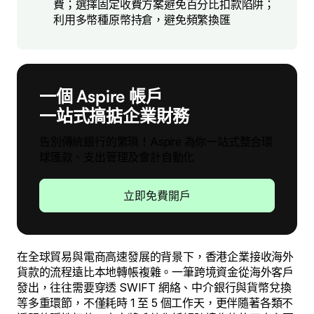
費；選擇固定收費方案避免百分比扣款陷阱；
利用多幣種原幣持倉，避免頻繁換匯
一個 Aspire 帳戶
一站式搞掂企業財務
告別傳統銀行的繁瑣！Aspire 為你一站式整合環
球匯款、支出管理及會計自動化
立即免費開戶
在全球貿易與電商高速發展的背景下，香港企業接收海外
貨款的流程遠比本地轉帳複雜。一筆跨境資金從海外客戶
發出，往往需要穿透 SWIFT 網絡、中介銀行與貨幣兌換
等多重環節，不僅耗時 1 至 5 個工作天，更伴隨著各類不