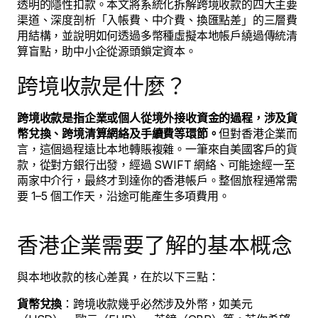
透明的隱性扣款。本文將系統化拆解跨境收款的四大主要
渠道、深度剖析「入帳費、中介費、換匯點差」的三層費
用結構，並說明如何透過多幣種虛擬本地帳戶繞過傳統清
算盲點，助中小企從源頭鎖定資本。
跨境收款是什麼？
跨境收款是指企業或個人從境外接收資金的過程，涉及貨
幣兌換、跨境清算網絡及手續費等環節。
但對香港企業而
言，這個過程遠比本地轉賬複雜。一筆來自美國客戶的貨
款，從對方銀行出發，經過 SWIFT 網絡、可能途經一至
兩家中介行，最終才到達你的香港帳戶。整個旅程通常需
要 1–5 個工作天，沿途可能產生多項費用。
香港企業需要了解的基本概念
與本地收款的核心差異，在於以下三點：
貨幣兌換
：跨境收款幾乎必然涉及外幣，如美元