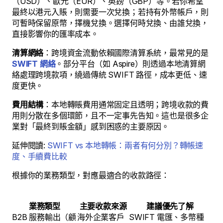
（USD）、歐元（EUR）、英鎊（GBP）等。若你希望
最終以港元入賬，則需要一次兌換；若持有外幣帳戶，則
可暫時保留原幣，擇機兌換。選擇何時兌換、由誰兌換，
直接影響你的匯率成本。
清算網絡
：跨境資金流動依賴國際清算系統，最常見的是
SWIFT 網絡
。部分平台（如 Aspire）則透過本地清算網
絡處理跨境款項，繞過傳統 SWIFT 路徑，成本更低、速
度更快。
費用結構
：本地轉賬費用通常固定且透明；跨境收款的費
用則分散在多個環節，且不一定事先告知。這也是很多企
業對「最終到賬金額」感到困惑的主要原因。
延伸閱讀:
SWIFT vs 本地轉帳：兩者有何分別？轉帳速
度、手續費比較
根據你的業務類型，對應最適合的收款路徑：
業務類型
主要收款來源
建議優先了解
B2B 服務輸出（顧
海外企業客戶
SWIFT 電匯、多幣種