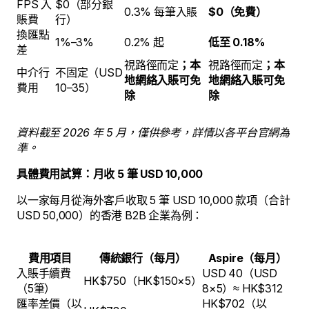
FPS 入
$0（部分銀
0.3% 每筆入賬
$0（免費）
賬費
行）
換匯點
1%–3%
0.2% 起
低至 0.18%
差
視路徑而定
；本
視路徑而定
；本
中介行
不固定（USD
地網絡入賬可免
地網絡入賬可免
費用
10–35）
除
除
資料截至 2026 年 5 月，僅供參考，詳情以各平台官網為
準。
具體費用試算：月收 5 筆 USD 10,000
以一家每月從海外客戶收取 5 筆 USD 10,000 款項（合計
USD 50,000）的香港 B2B 企業為例：
費用項目
傳統銀行（每月）
Aspire（每月）
入賬手續費
USD 40（USD
HK$750（HK$150×5）
（5筆）
8×5）≈ HK$312
匯率差價（以
HK$702（以