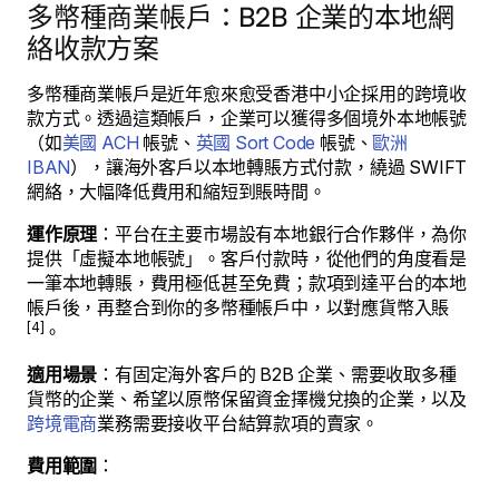
多幣種商業帳戶：B2B 企業的本地網
絡收款方案
多幣種商業帳戶是近年愈來愈受香港中小企採用的跨境收
款方式。透過這類帳戶，企業可以獲得多個境外本地帳號
（如
美國 ACH
帳號、
英國 Sort Code
帳號、
歐洲
IBAN
），讓海外客戶以本地轉賬方式付款，繞過 SWIFT
網絡，大幅降低費用和縮短到賬時間。
運作原理
：平台在主要市場設有本地銀行合作夥伴，為你
提供「虛擬本地帳號」。客戶付款時，從他們的角度看是
一筆本地轉賬，費用極低甚至免費；款項到達平台的本地
帳戶後，再整合到你的多幣種帳戶中，以對應貨幣入賬
[4]
。
適用場景
：有固定海外客戶的 B2B 企業、需要收取多種
貨幣的企業、希望以原幣保留資金擇機兌換的企業，以及
跨境電商
業務需要接收平台結算款項的賣家。
費用範圍
：