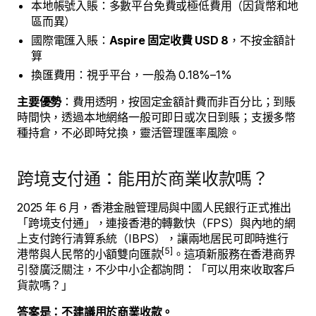
本地帳號入賬：多數平台免費或極低費用（因貨幣和地
區而異）
國際電匯入賬：
Aspire 固定收費 USD 8
，不按金額計
算
換匯費用：視乎平台，一般為 0.18%–1%
主要優勢
：費用透明，按固定金額計費而非百分比；到賬
時間快，透過本地網絡一般可即日或次日到賬；支援多幣
種持倉，不必即時兌換，靈活管理匯率風險。
跨境支付通：能用於商業收款嗎？
2025 年 6 月，香港金融管理局與中國人民銀行正式推出
「跨境支付通」，連接香港的轉數快（FPS）與內地的網
上支付跨行清算系統（IBPS），讓兩地居民可即時進行
[5]
港幣與人民幣的小額雙向匯款
。這項新服務在香港商界
引發廣泛關注，不少中小企都詢問：「可以用來收取客戶
貨款嗎？」
答案是：不建議用於商業收款。