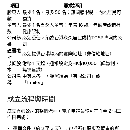
項目
要求說明
股東人
最少 1 名，最多 50 名；無國籍限制，內地居民可
數
獨資
董事人
最少 1 名自然人董事；年滿 18 歲，無破產或精神
數
健康限制
公司秘
必須委任，須為香港永久居民或持TCSP牌照的公
書
司
註冊地
必須提供香港境內的實際地址（非信箱地址）
址
最低股
港幣 1 元起，通常設定為HK$10,000（認繳制，
本
無需實繳）
公司名
中英文各一，結尾須為「有限公司」或
稱
「Limited」
成立流程與時間
成立香港公司的整個流程，電子申請最快可在 1 至 2 個工
作日完成：
準備文件
（約 2 至 3 天）：包括所有股東及董事的護