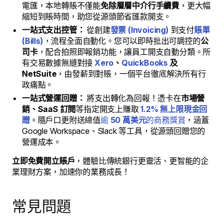
電匯，本地轉賬不僅能
免除層層中介行手續費
，更大幅
縮短到賬時間，助您從源頭節省匯款開支。
一站式支出控管：
從創建
發票 (Invoicing)
到支付
賬單
(Bills)
，流程全面自動化。您可以即時批出可調控的
公
司卡
，配合拍照即報銷功能，讓員工開支自動分類。所
有交易數據無縫對接
Xero
、
QuickBooks
及
NetSuite
，由發薪到對賬，一個平台徹底解決所有行
政痛點。
一站式營運回贈：
將支出轉化為回報！憑卡在
市場營
銷、SaaS 訂閱
等指定開支上賺取
1.2% 無上限現金回
贈
。隨戶口更附送總值
逾
50 萬美元
的商務獎賞
，涵蓋
Google Workspace、Slack 等工具，從源頭回贈您的
營運成本。
立即免費開立賬戶
，體驗比傳統銀行更靈活、更智能的企
業理財方案，加速你的業務成長！
常見問題