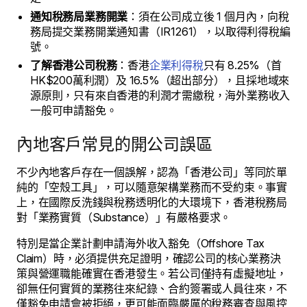
通知稅務局業務開業
：須在公司成立後 1 個月內，向稅
務局提交業務開業通知書（IR1261），以取得利得稅編
號。
了解香港公司稅務
：香港
企業利得稅
只有 8.25%（首
HK$200萬利潤）及 16.5%（超出部分），且採地域來
源原則，只有來自香港的利潤才需繳稅，海外業務收入
一般可申請豁免。
內地客戶常見的開公司誤區
不少內地客戶存在一個誤解，認為「香港公司」等同於單
純的「空殼工具」，可以隨意架構業務而不受約束。事實
上，在國際反洗錢與稅務透明化的大環境下，香港稅務局
對「業務實質（Substance）」有嚴格要求。
特別是當企業計劃申請海外收入豁免（Offshore Tax
Claim）時，必須提供充足證明，確認公司的核心業務決
策與營運職能確實在香港發生。若公司僅持有虛擬地址，
卻無任何實質的業務往來紀錄、合約簽署或人員往來，不
僅豁免申請會被拒絕，更可能面臨嚴厲的稅務審查與風控