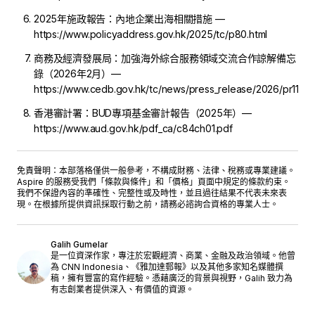
2025年施政報告：內地企業出海相關措施 —
https://www.policyaddress.gov.hk/2025/tc/p80.html
商務及經濟發展局：加強海外綜合服務領域交流合作諒解備忘
錄（2026年2月）—
https://www.cedb.gov.hk/tc/news/press_release/2026/pr1102
香港審計署：BUD專項基金審計報告（2025年）—
https://www.aud.gov.hk/pdf_ca/c84ch01.pdf
免責聲明：本部落格僅供一般參考，不構成財務、法律、稅務或專業建議。
Aspire 的服務受我們「
條款與條件
」和「
價格
」頁面中規定的條款約束。
我們不保證內容的準確性、完整性或及時性，並且過往結果不代表未來表
現。在根據所提供資訊採取行動之前，請務必諮詢合資格的專業人士。
Galih Gumelar
是一位資深作家，專注於宏觀經濟、商業、金融及政治領域。他曾
為 CNN Indonesia、《雅加達郵報》以及其他多家知名媒體撰
稿，擁有豐富的寫作經驗。憑藉廣泛的背景與視野，Galih 致力為
有志創業者提供深入、有價值的資源。