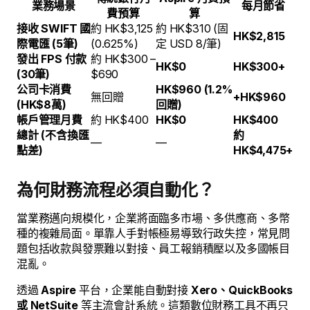
業務場景
每月節省
費預算
算
接收 SWIFT 國
約 HK$3,125
約 HK$310 (固
HK$2,815
際電匯 (5筆)
(0.625%)
定 USD 8/筆)
發出 FPS 付款
約 HK$300 –
HK$0
HK$300+
(30筆)
$690
公司卡消費
HK$960 (1.2%
無回贈
+HK$960
(HK$8萬)
回贈)
帳戶管理月費
約 HK$400
HK$0
HK$400
總計 (不含換匯
約
—
—
點差)
HK$4,475+
為何財務流程必須自動化？
當業務邁向規模化，企業將面臨多市場、多供應商、多幣
種的複雜局面。單靠人手對帳極易導致行政失控，常見問
題包括收款與發票難以對接、員工報銷積壓以及多國帳目
混亂。
透過
Aspire
平台，企業能自動對接
Xero、QuickBooks
或 NetSuite
等主流會計系統。這類數位財務工具不再只