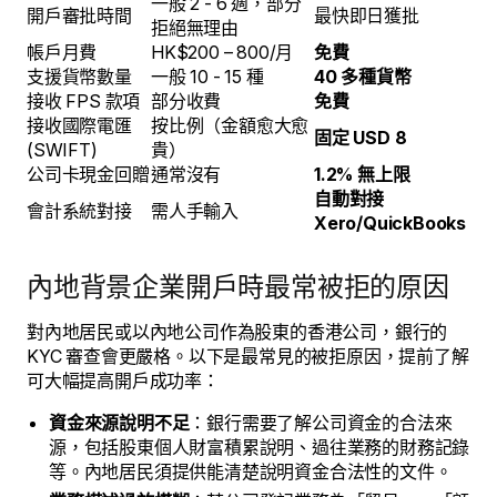
一般 2 - 6 週，部分
開戶審批時間
最快即日獲批
拒絕無理由
帳戶月費
HK$200 – 800/月
免費
支援貨幣數量
一般 10 - 15 種
40 多種貨幣
接收 FPS 款項
部分收費
免費
接收國際電匯
按比例（金額愈大愈
固定 USD 8
(SWIFT)
貴）
公司卡現金回贈
通常沒有
1.2% 無上限
自動對接
會計系統對接
需人手輸入
Xero/QuickBooks
內地背景企業開戶時最常被拒的原因
對內地居民或以內地公司作為股東的香港公司，銀行的
KYC 審查會更嚴格。以下是最常見的被拒原因，提前了解
可大幅提高開戶成功率：
資金來源說明不足
：銀行需要了解公司資金的合法來
源，包括股東個人財富積累說明、過往業務的財務記錄
等。內地居民須提供能清楚說明資金合法性的文件。