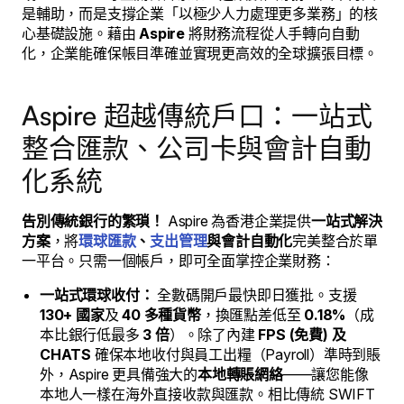
是輔助，而是支撐企業「以極少人力處理更多業務」的核
心基礎設施。藉由
Aspire
將財務流程從人手轉向自動
化，企業能確保帳目準確並實現更高效的全球擴張目標。
Aspire 超越傳統戶口：一站式
整合匯款、公司卡與會計自動
化系統
告別傳統銀行的繁瑣！
Aspire 為香港企業提供
一站式解決
方案
，將
環球匯款
、
支出管理
與會計自動化
完美整合於單
一平台。只需一個帳戶，即可全面掌控企業財務：
一站式環球收付：
全數碼開戶最快即日獲批。支援
130+ 國家
及
40 多種貨幣
，換匯點差低至
0.18%
（成
本比銀行低最多
3 倍
）。除了內建
FPS (免費) 及
CHATS
確保本地收付與員工出糧（Payroll）準時到賬
外，Aspire 更具備強大的
本地轉賬網絡
——讓您能像
本地人一樣在海外直接收款與匯款。相比傳統 SWIFT