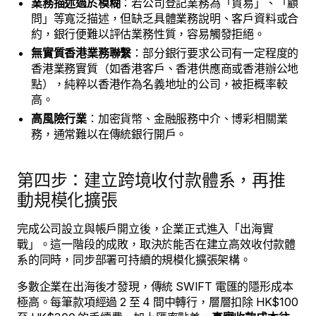
業務描述過於模糊
：若公司登記業務為「貿易」、「顧
問」等寬泛描述，但缺乏具體業務說明、客戶資料或合
約，銀行便難以評估業務性質，容易觸發拒絕。
無實質香港業務聯繫
：部分銀行要求公司有一定程度的
香港業務實質（如香港客戶、香港供應商或香港辦公地
點），純粹以香港作為名義地址的公司，被拒概率較
高。
高風險行業
：加密貨幣、金融服務中介、博彩相關業
務，通常難以在傳統銀行開戶。
第四步：建立跨境收付款體系，再推
動規模化擴張
完成公司設立與帳戶開立後，企業正式進入「出海實
戰」。這一階段的成敗，取決於能否在建立高效收付款體
系的同時，同步部署可持續的規模化擴張架構。
多數企業在出海後才發現，傳統 SWIFT 電匯的隱形成本
極高。每筆款項經過 2 至 4 間中轉行，層層扣除 HK$100