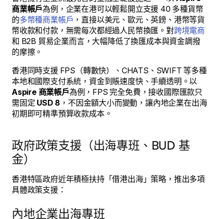
商業帳戶
為例，企業在港可以輕鬆開立支援 40 多種貨幣
的
多幣種商業帳戶
，直接以美元、歐元、英鎊、港幣等貨
幣收款和付款，無需每次都經過人民幣換匯。對
跨境電商
和 B2B 貿易企業而言，大幅降低了換匯成本與資金調撥
的摩擦。
香港同時支援 FPS（轉數快）、CHATS、SWIFT 等多種
本地和國際支付系統，資金到賬速度快、手續透明。以
Aspire 商業帳戶
為例，FPS 完全免費，接收國際匯款只
需固定
USD 8
，不因金額大小而變動，讓內地企業在出海
初期即可精準預算收款成本。
政府政策支援（出海專班、BUD 基
金）
香港特區政府近年積極扶持「借港出海」策略，推出多項
具體政策支援：
內地企業出海專班