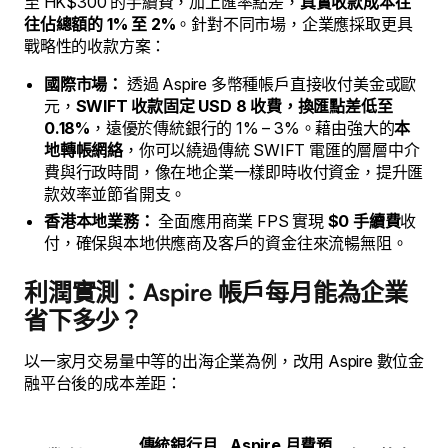
至 HK$300 的手續費，加上匯率點差，
真實收款成本往
往佔總額的 1% 至 2%
。針對不同市場，企業應採取更具
戰略性的收款方案：
國際市場：
透過 Aspire 多幣種帳戶直接收付美金或歐
元，
SWIFT 收款固定 USD 8 收費，換匯點差低至
0.18%
，遠優於傳統銀行的 1% – 3%。藉由強大的
本
地轉帳網絡
，你可以繞過傳統 SWIFT 電匯的層層中介
費與行政時間，像在地企業一樣即時收付資金，提升匯
款效率並節省開支。
香港本地業務：
全面應用商業 FPS 實現
$0 手續費
收
付，確保與本地供應商及客戶的資金往來流暢無阻。
利潤實測：Aspire 帳戶每月能為企業
省下多少？
以一家月交易量中等的出海企業為例，改用 Aspire 數位金
融平台後的成本差距：
傳統銀行月
Aspire 月費預